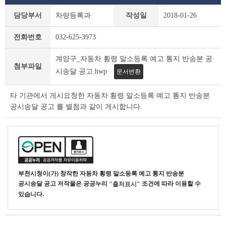
새
담당부서
차량등록과
작성일
2018-01-26
소
식
전화번호
032-625-3973
상
세
계양구_자동차 횡령 말소등록 예고 통지 반송분 공
조
첨부파일
회
시송달 공고.hwp
문서변환
테
이
타 기관에서 게시요청한 자동차 횡령 말소등록 예고 통지 반송분
블
공시송달 공고 를 별첨과 같이 게시합니다.
부천시청
이(가) 창작한
자동차 횡령 말소등록 예고 통지 반송분
공시송달 공고
저작물은 공공누리
조건에 따라 이용할 수
"출처표시"
있습니다.