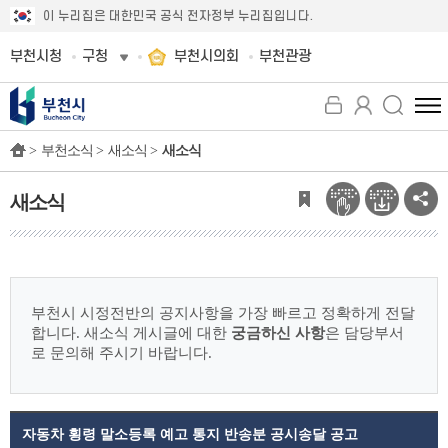
이 누리집은 대한민국 공식 전자정부 누리집입니다.
부천시청
구청
부천시의회
부천관광
전
체
>
부천소식 >
새소식 >
새소식
메
뉴
보
새소식
기
부천시 시정전반의 공지사항을 가장 빠르고 정확하게 전달
합니다.
새소식 게시글에 대한
궁금하신 사항
은 담당부서
로 문의해 주시기 바랍니다.
자동차 횡령 말소등록 예고 통지 반송분 공시송달 공고