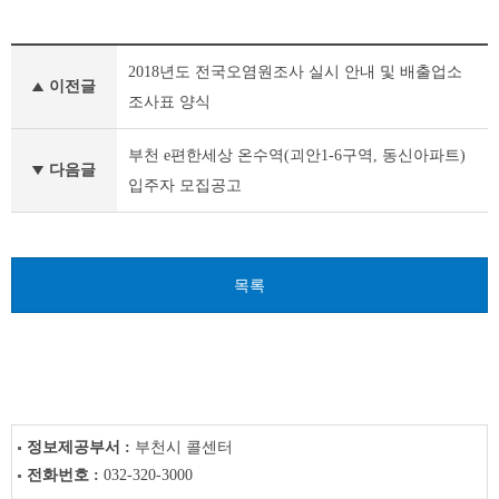
새
2018년도 전국오염원조사 실시 안내 및 배출업소
소
이전글
식
조사표 양식
이
전
부천 e편한세상 온수역(괴안1-6구역, 동신아파트)
글
다음글
입주자 모집공고
다
음
글
목록
정보제공부서 :
부천시 콜센터
전화번호 :
032-320-3000