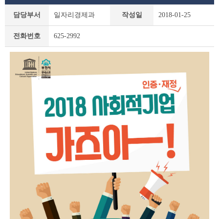
새
담당부서
일자리경제과
작성일
2018-01-25
소
식
전화번호
625-2992
상
세
조
회
테
이
블