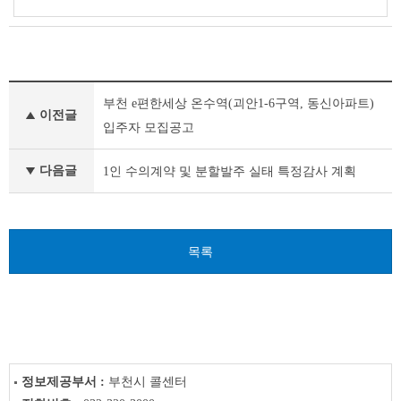
새
부천 e편한세상 온수역(괴안1-6구역, 동신아파트)
소
이전글
식
입주자 모집공고
이
전
다음글
1인 수의계약 및 분할발주 실태 특정감사 계획
글
다
음
글
목록
정보제공부서 :
부천시 콜센터