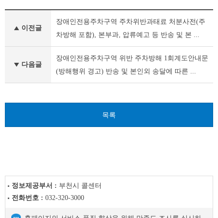
새
장애인전용주차구역 주차위반과태료 처분사전(주
소
이전글
식
차방해 포함), 본부과, 압류예고 등 반송 및 본 ...
이
전
장애인전용주차구역 위반 주차방해 1회계도안내문
글
다음글
(방해행위 경고) 반송 및 본인외 송달에 따른 ...
다
음
글
목록
정보제공부서 :
부천시 콜센터
전화번호 :
032-320-3000