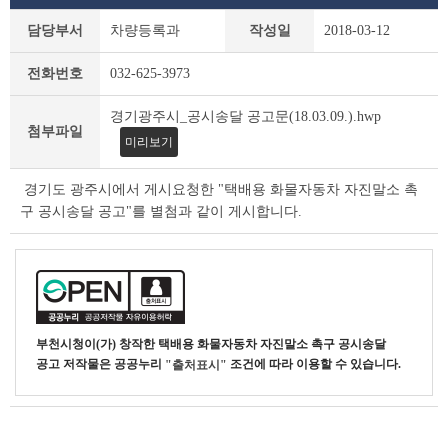
새
담당부서
차량등록과
작성일
2018-03-12
소
식
전화번호
032-625-3973
상
세
경기광주시_공시송달 공고문(18.03.09.).hwp
조
첨부파일
회
미리보기
테
이
경기도 광주시에서 게시요청한 "택배용 화물자동차 자진말소 촉
블
구 공시송달 공고"를 별첨과 같이 게시합니다.
부천시청
이(가) 창작한
택배용 화물자동차 자진말소 촉구 공시송달
공고
저작물은 공공누리
조건에 따라 이용할 수 있습니다.
"출처표시"