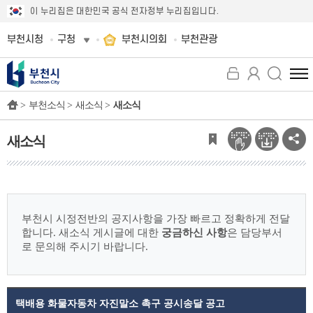
이 누리집은 대한민국 공식 전자정부 누리집입니다.
부천시청
구청
부천시의회
부천관광
전
체
>
부천소식 >
새소식 >
새소식
메
뉴
보
새소식
기
부천시 시정전반의 공지사항을 가장 빠르고 정확하게 전달
합니다.
새소식 게시글에 대한
궁금하신 사항
은 담당부서
로 문의해 주시기 바랍니다.
택배용 화물자동차 자진말소 촉구 공시송달 공고