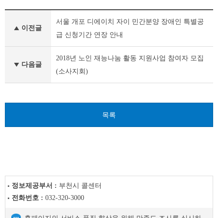
새
서울 개포 디에이치 자이 민간분양 장애인 특별공
소
이전글
식
급 신청기간 연장 안내
이
전
2018년 노인 재능나눔 활동 지원사업 참여자 모집
글
다음글
(소사지회)
다
음
글
목록
정보제공부서 :
부천시 콜센터
전화번호 :
032-320-3000