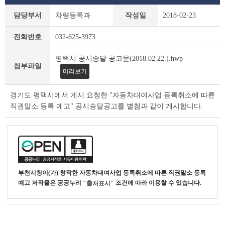
새
담당부서
차량등록과
작성일
2018-02-23
소
식
전화번호
032-625-3973
상
세
평택시 공시송달 공고문(2018.02.22.).hwp
조
첨부파일
회
미리보기
테
이
경기도 평택시에서 게시 요청한 "자동차대여사업 등록취소에 따른
블
직권말소 등록 예고" 공시송달공고를 별첨과 같이 게시합니다.
부천시청
이(가) 창작한
자동차대여사업 등록취소에 따른 직권말소 등록
예고
저작물은 공공누리
조건에 따라 이용할 수 있습니다.
"출처표시"