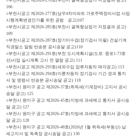
○부천시공고 제2026-276호(부천시 골목형상점가 지정결과 공고)
106
○부천시공고 제2026-277호(삼우4차아파트 가로주택정비사업 사업
시행계획변경인가를 위한 공람 · 공고)107
○부천시공고 제2026-285호(부천시 골목형상점가 지정결과 공고)
109
○부천시공고 제2026-287호(장기미수검(정기검사 미필) 건설기계
직권말소 알림 반송분 공시송달 공고)110
○부천시공고 제2026-291호(부천 도시계획시설(도로: 중로1-73호
선)사업 실시계획 고시 전 열람 공고) 111
○부천시공고 제2026-293호(세외수입 압류자동차 매각공고) 113
○부천시공고 제2026-294호(이륜자동차 정기검사 기간 경과 통지
서 및 명령서 반송분 공시송달 공고) 118
○부천시 원미구 공고 제2026-37호(취득세(기계장비) 고지서 공시
송달 공고) 125
○부천시 원미구 공고 제2026-45호(지방세 과세예고 통지서 공시송
달 공고) 127
○부천시 원미구 공고 제2026-47호(지방세 과세예고 통지서 공시송
달 공고) 128
○부천시 원미구 공고 제2026-48호(2026년 1월 취득세(부동산) 납
세고지서 및 독촉장 공시송달 공고) 130