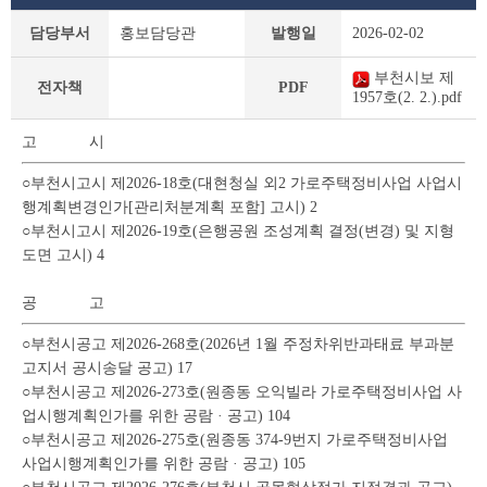
부
담당부서
홍보담당관
발행일
2026-02-02
천
시
부천시보 제
보
전자책
PDF
1957호(2. 2.).pdf
상
세
고 시
조
회
○부천시고시 제2026-18호(대현청실 외2 가로주택정비사업 사업시
테
행계획변경인가[관리처분계획 포함] 고시) 2
이
○부천시고시 제2026-19호(은행공원 조성계획 결정(변경) 및 지형
블
도면 고시) 4
공 고
○부천시공고 제2026-268호(2026년 1월 주정차위반과태료 부과분
고지서 공시송달 공고) 17
○부천시공고 제2026-273호(원종동 오익빌라 가로주택정비사업 사
업시행계획인가를 위한 공람 · 공고) 104
○부천시공고 제2026-275호(원종동 374-9번지 가로주택정비사업
사업시행계획인가를 위한 공람 · 공고) 105