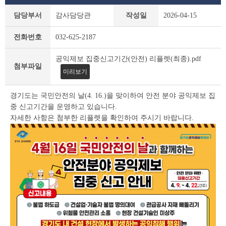
새
담당부서
감사담당관
작성일
2026-04-15
소
식
전화번호
032-625-2187
상
세
공익제보 집중신고기간(안전) 리플렛(최종).pdf
조
첨부파일
회
미리보기
테
이
경기도는 국민안전의 날(4. 16.)을 맞이하여 안전 분야 공익제보 집
블
중 신고기간을 운영하고 있습니다.
자세한 사항은 첨부한 리플렛을 확인하여 주시기 바랍니다.