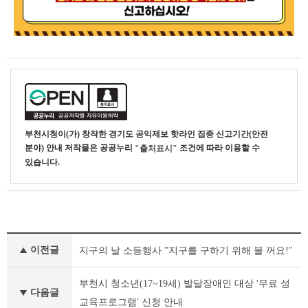
부천시청
이(가) 창작한
경기도 공익제보 핫라인 집중 신고기간(안전
분야) 안내
저작물은 공공누리
조건에 따라 이용할 수
"출처표시"
있습니다.
새
이전글
지구의 날 소등행사 "지구를 구하기 위해 불 꺼요!"
소
식
이
부천시 청소년(17~19세) 발달장애인 대상 '무료 성
다음글
전
교육프로그램' 신청 안내
글