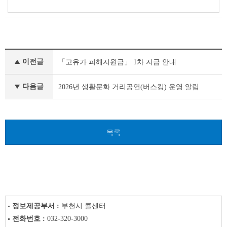
새
이전글
「고유가 피해지원금」 1차 지급 안내
소
식
이
다음글
2026년 생활문화 거리공연(버스킹) 운영 알림
전
글
다
음
목록
글
정보제공부서 :
부천시 콜센터
전화번호 :
032-320-3000