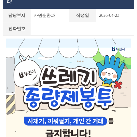
다!
새
담당부서
자원순환과
작성일
2026-04-23
소
식
전화번호
상
세
조
회
테
이
블