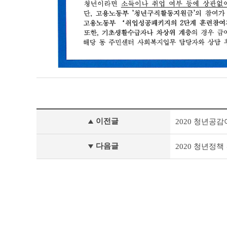
공
이전글
2020 청년공
지
사
항
다음글
2020 청년정
이
전
글
다
음
글