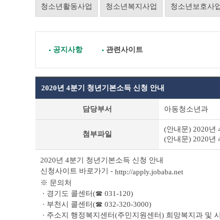
청소년활동사업
청소년복지사업
청소년보호사
공지사항
관련사이트
2020년 4분기 청년기본소득 신청 안내
공
담당부서
아동청소년과
지
사
(안내문) 2020년
항
첨부파일
(안내문) 2020년
상
세
조
2020년 4분기 청년기본소득 신청 안내
회
신청사이트 바로가기 -
http://apply.jobaba.net
테
※ 문의처
이
· 경기도 콜센터(☎ 031-120)
블
· 부천시 콜센터(☎ 032-320-3000)
· 주소지 행정복지센터(주민지원센터) 희망복지과 및 