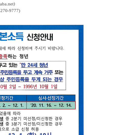
)
baba.net
0-9777)