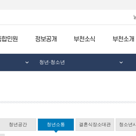
종합민원
정보공개
부천소식
부천소개
청년·청소년
청년공간
청년소통
결혼식장소대관
청소년