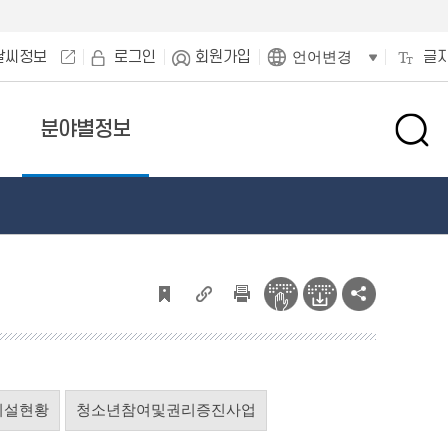
날씨정보
로그인
회원가입
글
언어변경
분야별정보
검
색
창
열
기
시설현황
청소년참여및권리증진사업