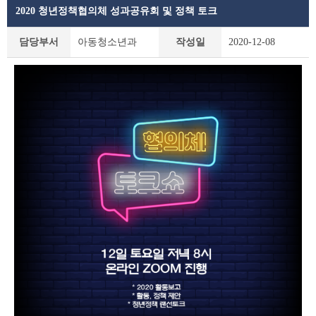
2020 청년정책협의체 성과공유회 및 정책 토크
공
담당부서
아동청소년과
작성일
2020-12-08
지
사
항
상
세
조
회
테
이
블