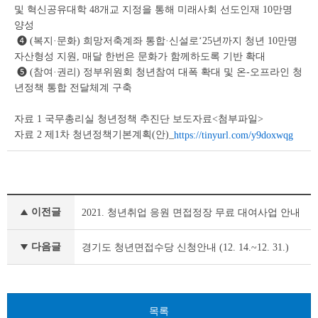
및 혁신공유대학 48개교 지정을 통해 미래사회 선도인재 10만명
양성
❹ (복지·문화) 희망저축계좌 통합·신설로‘25년까지 청년 10만명
자산형성 지원, 매달 한번은 문화가 함께하도록 기반 확대
❺ (참여·권리) 정부위원회 청년참여 대폭 확대 및 온-오프라인 청
년정책 통합 전달체계 구축
자료 1 국무총리실 청년정책 추진단 보도자료<첨부파일>
자료 2 제1차 청년정책기본계획(안)_
https://tinyurl.com/y9doxwqg
공
이전글
2021. 청년취업 응원 면접정장 무료 대여사업 안내
지
사
항
다음글
경기도 청년면접수당 신청안내 (12. 14.~12. 31.)
이
전
글
다
목록
음