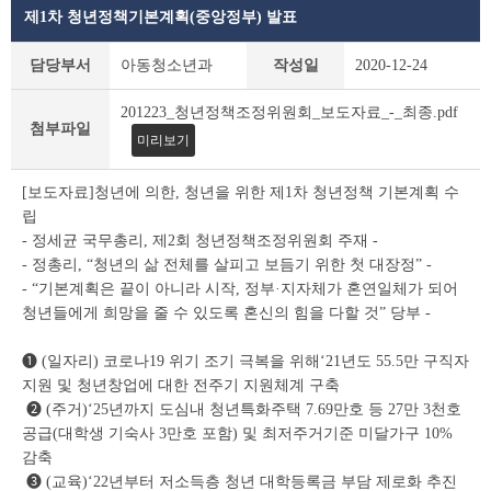
제1차 청년정책기본계획(중앙정부) 발표
공
담당부서
아동청소년과
작성일
2020-12-24
지
사
201223_청년정책조정위원회_보도자료_-_최종.pdf
항
첨부파일
미리보기
상
세
조
[보도자료]청년에 의한, 청년을 위한 제1차 청년정책 기본계획 수
회
립
테
- 정세균 국무총리, 제2회 청년정책조정위원회 주재 -
이
- 정총리, “청년의 삶 전체를 살피고 보듬기 위한 첫 대장정” -
블
- “기본계획은 끝이 아니라 시작, 정부·지자체가 혼연일체가 되어
청년들에게 희망을 줄 수 있도록 혼신의 힘을 다할 것” 당부 -
➊ (일자리) 코로나19 위기 조기 극복을 위해‘21년도 55.5만 구직자
지원 및 청년창업에 대한 전주기 지원체계 구축
➋ (주거)‘25년까지 도심내 청년특화주택 7.69만호 등 27만 3천호
공급(대학생 기숙사 3만호 포함) 및 최저주거기준 미달가구 10%
감축
❸ (교육)‘22년부터 저소득층 청년 대학등록금 부담 제로화 추진