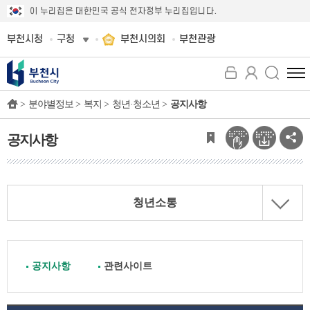
이 누리집은 대한민국 공식 전자정부 누리집입니다.
부천시청
구청
부천시의회
부천관광
전
체
>
분야별정보 >
복지 >
청년·청소년 >
공지사항
메
뉴
보
공지사항
기
청년소통
공지사항
관련사이트