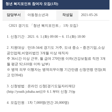
청년 복지포인트 참여자 모집(1차)
공
담당부서
아동청소년과
작성일
2021-05-26
지
사
《2021 경기도 「청년 복지포인트」 1차 모집》
항
상
1. 신청기간 : 2021. 6. 1.(화) 09:00 ~ 6. 15.(화) 18:00
세
조
회
2. 지원대상 : 만18-34세 경기도 거주, 도내 중소‧중견기업,소상
테
공인업체,비영리법인 3개월 이상 재직자
이
주 36시간 이상 근무, 월 급여 270만원 이하(건강보험료 직전 3개
블
월 평균 92,610원 이하 납부)
※ 병역 의무 이행자는 병역의무이행 기간만큼 신청연령 연장(최
고 만39세)
3. 신청방법 : 온라인 신청[경기도일자리재단
(http://youth.jobaba.net)]※ 6.1.부터 신청 가능
4. 모집인원 : 1차 7,000명(연간 20,000명)