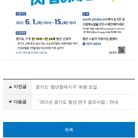
공
이전글
경기도 '청년참여기구' 위원 모집
지
사
항
다음글
「2021년 경기도 청년 연구 공모사업」안내
이
전
글
다
목록
음
글