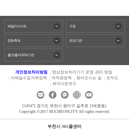
패밀리사이트
구청
문화축제
유관기관
출연/출자/위탁기관
개인정보처리방침
영상정보처리기기 운영·관리 방침
이메일수집거부정책
저작권정책
찾아오시는 길
조직도
뷰어다운로드
[14547] 경기도 부천시 원미구 길주로 210(중동)
Copyright ©2017 BUCHEONCITY All rights reserved.
부천시 365콜센터