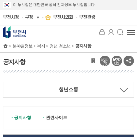
이 누리집은 대한민국 공식 전자정부 누리집입니다.
부천시청
구청
부천시의회
부천관광
전
체
>
분야별정보 >
복지 >
청년·청소년 >
공지사항
메
뉴
보
공지사항
기
청년소통
공지사항
관련사이트