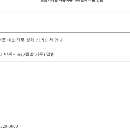
공공저작물 자유이용 허락표시 적용 안함
 건축물 미술작품 설치 심의신청 안내
시 민원지표(3월말 기준) 알림
-320-3000