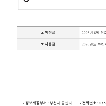
새
이전글
2026년 6월
소
식
이
다음글
2026년도 부천
전
글
다
음
글
정보제공부서 :
부천시 콜센터
전화번호 :
032