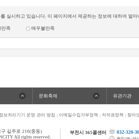
사를 실시하고 있습니다. 이 페이지에서 제공하는 정보에 대하여 얼
불만족
매우불만족
문화축제
유관기관
정보처리기기 운영·관리 방침
이메일수집거부정책
저작권정책
찾아오
미구 길주로 210(중동)
032-320-3
부천시 365콜센터
TY All rights reserved.
평일 08~19