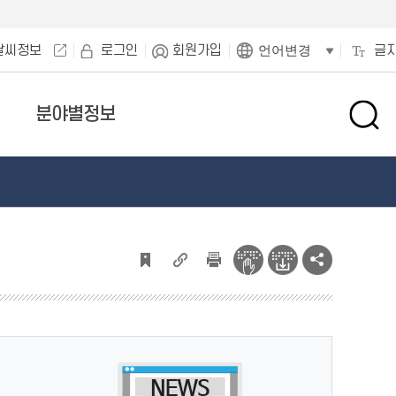
날씨정보
로그인
회원가입
글
언어변경
분야별정보
검
색
창
열
기