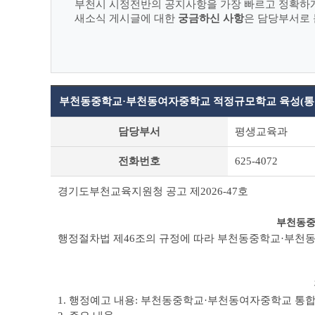
부천시 시정전반의 공지사항을 가장 빠르고 정확하
새소식 게시글에 대한
궁금하신 사항
은 담당부서로 
부천동중학교·부천동여자중학교 적정규모학교 육성(통합
새
담당부서
평생교육과
소
식
전화번호
625-4072
상
세
조
경기도부천교육지원청 공고 제2026-47호
회
테
부천동중
이
행정절차법 제46조의 규정에 따라 부천동중학교·부천동
블
2026. 4. 
경기도부천교육지
1. 행정예고 내용: 부천동중학교·부천동여자중학교 통