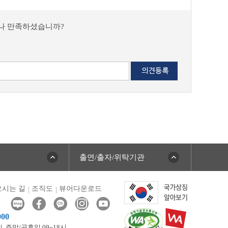
마나 만족하셨습니까?
출연/출자/위탁기관
시는 길
조직도
뷰어다운로드
000
시,
주말/공휴일 09~18시