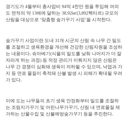
료
경기도가
4
월부터 총사업비
94
억
4
천만 원을 투입해 여의
상
도 면적의 약
13
배에 달하는
38.92
㎢
(3,892
헥타르
)
규모의
세
산림을 대상으로
‘
맞춤형 숲가꾸기 사업
’
을 시작한다
.
조
회
테
이
숲가꾸기 사업이란 도내
31
개 시군의 산림 속 나무 간 밀도
블
를 조절하고 생육환경을 개선해 건강한 산림자원을 조성하
는 내용이다
.
솎아베기
(
식물의 밀도를 낮춰 나머지가 더 잘
자라게 하는 과정
)
등 적정 관리가 이뤄지지 않은 산림은
나무 간 경쟁이 심화돼 생육이 저하될 수 있으며
,
낙엽과 가
지 등 연료 물질이 축적돼 산불 발생 시 피해가 확대될 우려
가 있다
.
이에 도는 나무들의 초기 생육 안정화부터 밀도를 조절하
는 조림지가꾸기 및 어린나무가꾸기
,
산림 내 연료물질 제
거하는 산물수집 및 산불예방숲가꾸기 등을 추진한다
.