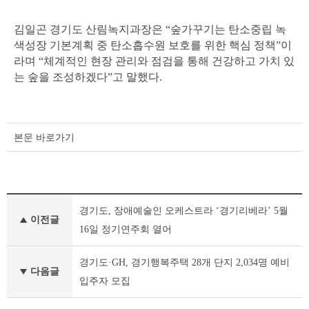
김일곤 경기도 산림녹지과장은
“
숲가꾸기는 탄소중립 녹
색성장 기본계획 중 탄소흡수원 보호를 위한 핵심 정책
”
이
라며
“
체계적인 현장 관리와 점검을 통해 건강하고 가치 있
는 숲을 조성하겠다
”
고 말했다
.
본문 바로가기
보
경기도, 장애예술인 오케스트라 ‘경기리베라’ 5월
도
이전글
자
16일 정기연주회 열어
료
이
경기도·GH, 경기행복주택 28개 단지 2,034명 예비
전
다음글
입주자 모집
글
다