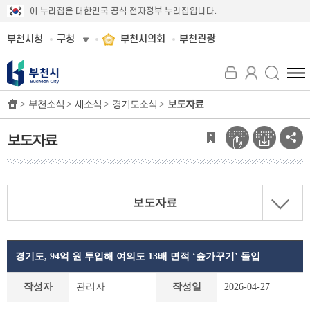
이 누리집은 대한민국 공식 전자정부 누리집입니다.
부천시청
구청
부천시의회
부천관광
전
체
>
부천소식 >
새소식 >
경기도소식 >
보도자료
메
뉴
보
보도자료
기
보도자료
경기도, 94억 원 투입해 여의도 13배 면적 ‘숲가꾸기’ 돌입
보
작성자
관리자
작성일
2026-04-27
도
자