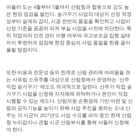
아울러 도는
4
월부터
5
월까지 산림청과 합동으로 강도 높
은 현장 점검을 벌인다
.
숲가꾸기 사업의 대상지 선정 적정
성부터 설계와 감리
,
시공 전반의 품질을 확인하고 사업비
산정 기준을 꼼꼼히 따져 부실 사업을 사전에 차단한다
.
특
히 작업자의 안전 관리 이행 여부와 국고보조금 집행 실태
까지 투명하게 점검해 현장 중심의 사업 품질을 한층 끌어
올릴 방침이다
.
또한 비용과 전문성 등의 한계로 산림 관리에 어려움을 겪
는 사유림 소유주를 대상으로 산림청에서 운영하는
‘
산주
직접 숲가꾸기
’
제도도 적극적으로 알린다
.
산주가 직접 숲
가꾸기 사업을 신청해 지자체에 위탁하거나 본인이 직접
시행할 수 있는 제도다
.
산림자원 순환경제 기반 마련 및 산
림의 공익기능을 높이기 위해 사업 추진을 원하는 도내 산
주는 각 시군이
2027
년도 사업 수요를 파악 중인 현재 산림
청 누리집이나 관할 시군 산림부서를 통해 서둘러 신청해
야 한다
.