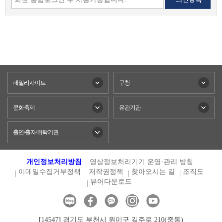
패밀리사이트
구청
문화축제
유관기관
출연/출자/위탁기관
개인정보처리방침
영상정보처리기기 운영·관리 방침
이메일수집거부정책
저작권정책
찾아오시는 길
조직도
뷰어다운로드
[14547] 경기도 부천시 원미구 길주로 210(중동)