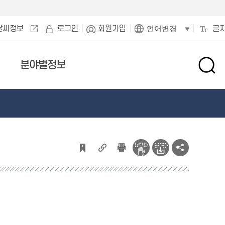
날씨정보
로그인
회원가입
글
언어변경
분야별정보
검
색
창
열
기