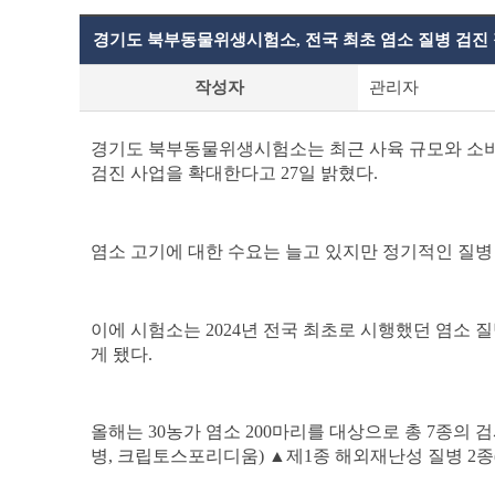
경기도 북부동물위생시험소, 전국 최초 염소 질병 검진
보
작성자
관리자
도
자
료
경기도 북부동물위생시험소는 최근 사육 규모와 소비
상
검진 사업을 확대한다고
27
일 밝혔다
.
세
조
회
테
염소 고기에 대한 수요는 늘고 있지만 정기적인 질병
이
블
이에 시험소는
2024
년 전국 최초로 시행했던 염소 
게 됐다
.
올해는
30
농가 염소
200
마리를 대상으로 총
7
종의 
병
,
크립토스포리디움
)
▲
제
1
종 해외재난성 질병
2
종