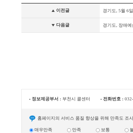
보
이전글
경기도, 5월 6
도
자
료
다음글
경기도, 장애예
이
전
글
다
음
글
정보제공부서 :
부천시 콜센터
전화번호 :
032
홈페이지의 서비스 품질 향상을 위해 만족도 조
매우만족
만족
보통