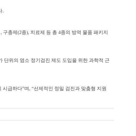
다
.
제
,
구충제
(2
종
),
치료제 등 총
4
종의 방역 물품 패키지
 단위의 염소 정기검진 제도 도입을 위한 과학적 근
이 시급하다
”
며
, “
선제적인 정밀 검진과 맞춤형 지원