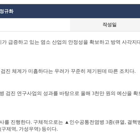
 정규화
작성일
가 급증하고 있는 염소 산업의 안정성을 확보하고 방역 사각지
 검진 체계가 미흡하다는 우려가 꾸준히 제기된데 따른 조치다
.
질병 검진 연구사업의 성과를 바탕으로 올해
3
천만 원의 예산을 확
검사를 진행한다
.
구
체적으로는
▲
인수공통전염병
3
종
(
큐열
,
결핵
(
구제역
,
가성우역
)
등이다
.