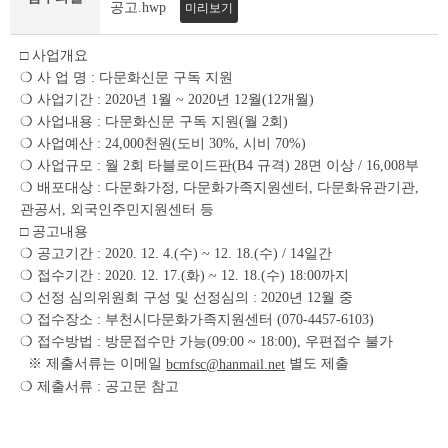
조
공고.hwp
미리보기
회
테
□ 사업개요
이
❍ 사 업 명 : 다문화신문 구독 지원
블
❍ 사업기간 : 2020년 1월 ~ 2020년 12월(12개월)
❍ 사업내용 : 다문화신문 구독 지원(월 2회)
❍ 사업예산 : 24,000천원(도비 30%, 시비 70%)
❍ 사업규모 : 월 2회 타블로이드판(B4 규격) 28면 이상 / 16,008부
❍ 배포대상 : 다문화가정, 다문화가족지원센터, 다문화유관기관,
관공서, 외국인주민지원센터 등
□ 공고내용
❍ 공고기간 : 2020. 12. 4.(수) ~ 12. 18.(수) / 14일간
❍ 접수기간 : 2020. 12. 17.(화) ~ 12. 18.(수) 18:00까지
❍ 선정 심의위원회 구성 및 선정심의 : 2020년 12월 중
❍ 접수장소 : 부천시다문화가족지원센터 (070-4457-6103)
❍ 접수방법 : 방문접수만 가능(09:00 ~ 18:00), 우편접수 불가
※ 제출서류는 이메일
별도 제출
bcmfsc@hanmail.net
❍ 제출서류 : 공고문 참고