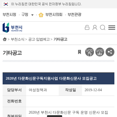
이 누리집은 대한민국 공식 전자정부 누리집입니다.
부천시청
구청
부천시의회
부천관광
전
체
>
부천소식 >
공고·입법예고 >
기타공고
메
뉴
보
기타공고
기
2020년 다문화신문구독지원사업 다문화신문사 모집공고
기
담당부서
여성정책과
작성일
2019-12-04
타
공
전화번호
고
상
2020년 부천시 다문화신문 구독 운영 신문사 모집
세
첨부파일