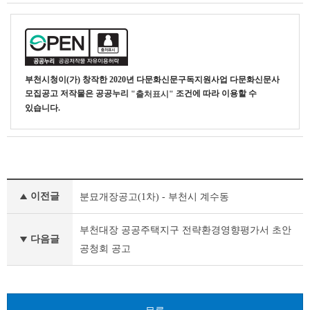
부천시청
이(가) 창작한
2020년 다문화신문구독지원사업 다문화신문사
모집공고
저작물은 공공누리
조건에 따라 이용할 수
"출처표시"
있습니다.
기
이전글
분묘개장공고(1차) - 부천시 계수동
타
공
고
부천대장 공공주택지구 전략환경영향평가서 초안
다음글
이
공청회 공고
전
글
다
음
글