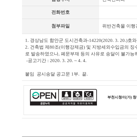
타
공
전화번호
고
상
세
첨부파일
위반건축물 이행강
조
회
1. 경상남도 함안군 도시건축과-14220(2020. 3. 20.)
테
2. 건축법 제80조(이행강제금) 및 지방세외수입금의
이
로 발송하였으나, 폐문부재 등의 사유로 송달이 불가능하
블
-공고기간 : 2020. 3. 20. ~ 4. 4.
붙임 공시송달 공고문 1부. 끝.
부천시청
이(가) 