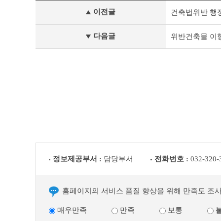
기
이전글
건축법위반 행
타
공
고
다음글
위반건축물 이행
이
전
글
다
음
글
정보제공부서 :
담당부서
전화번호 :
032-320-
홈페이지의 서비스 품질 향상을 위해 만족도 조
매우만족
만족
보통