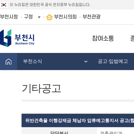
이 누리집은 대한민국 공식 전자정부 누리집입니다.
부천시청
구청
부천시의회
부천관광
참여소통
부천소식
공고·입법예고
기타공고
위반건축물 이행강제금 체납자 압류예고통지서 공고(함
기
담당부서
건축관리과