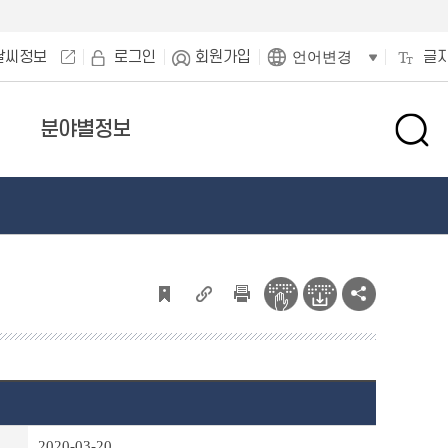
날씨정보
로그인
회원가입
글
언어변경
분야별정보
검
색
창
열
기
2020-03-20