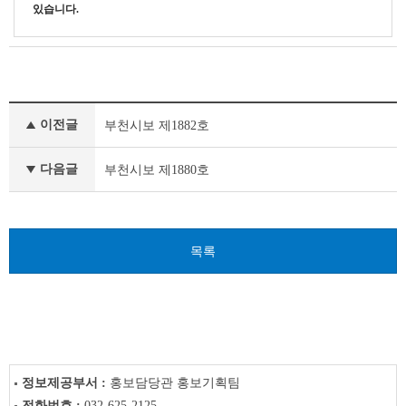
있습니다.
부
이전글
부천시보 제1882호
천
시
보
다음글
부천시보 제1880호
이
전
글
다
목록
음
글
정보제공부서 :
홍보담당관 홍보기획팀
전화번호 :
032-625-2125