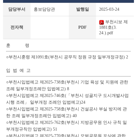
부
담당부서
홍보담당관
발행일
2025-03-24
천
시
부천시보 제
보
전자책
PDF
1881호(3.
상
24.).pdf
세
조
훈 령
회
테
○부천시훈령 제1091호(부천시 공무직 정원 규정 일부개정규정) 2
이
블
입 법 예 고
○부천시입법예고 제2025-738호(부천시 기업 육성 및 지원에 관한
조례 일부개정조례안 입법예고) 8
○부천시입법예고 제2025-746호(「부천시 성골지구 도시개발사업
시행 조례」 일부개정 조례안 입법예고)24
○부천시입법예고 제2025-758호(부천시 건설공사 부실 방지에 관
한 조례 일부개정조례안 입법예고) 40
○부천시입법예고 제2025-762호(부천시 지방공무원 인사 규칙 일
부개정규칙안 입법예고) 51
○부천시입법예고 제2025-770호(부천시 모범공무원 포상에 관한