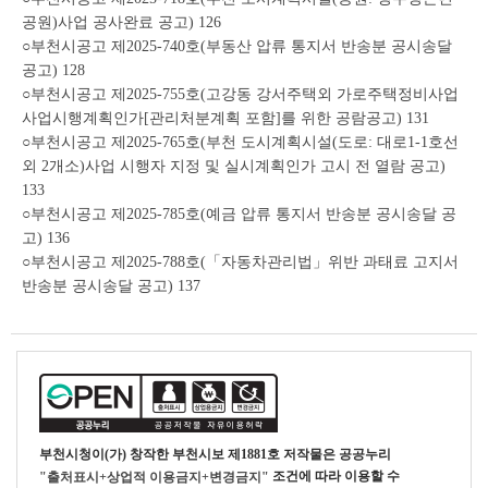
공원)사업 공사완료 공고) 126
○부천시공고 제2025-740호(부동산 압류 통지서 반송분 공시송달
공고) 128
○부천시공고 제2025-755호(고강동 강서주택외 가로주택정비사업
사업시행계획인가[관리처분계획 포함]를 위한 공람공고) 131
○부천시공고 제2025-765호(부천 도시계획시설(도로: 대로1-1호선
외 2개소)사업 시행자 지정 및 실시계획인가 고시 전 열람 공고)
133
○부천시공고 제2025-785호(예금 압류 통지서 반송분 공시송달 공
고) 136
○부천시공고 제2025-788호(「자동차관리법」위반 과태료 고지서
반송분 공시송달 공고) 137
부천시청
이(가) 창작한
부천시보 제1881호
저작물은 공공누리
조건에 따라 이용할 수
"출처표시+상업적 이용금지+변경금지"