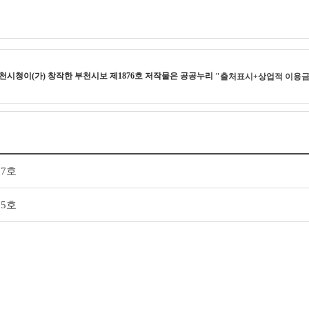
천시청
이(가) 창작한
부천시보 제1876호
저작물은 공공누리
"출처표시+상업적 이용
77호
75호