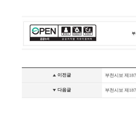
부
부
이전글
부천시보 제18
천
시
보
다음글
부천시보 제18
이
전
글
다
음
글