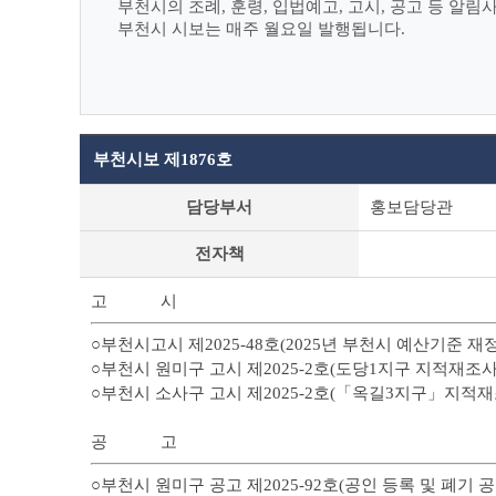
부천시의 조례, 훈령, 입법예고, 고시, 공고 등 알
부천시 시보는 매주 월요일 발행됩니다.
부천시보 제1876호
부
담당부서
홍보담당관
천
시
전자책
보
상
세
고 시
조
회
○부천시고시 제2025-48호(2025년 부천시 예산기준 재정
테
○부천시 원미구 고시 제2025-2호(도당1지구 지적재조사
이
○부천시 소사구 고시 제2025-2호(「옥길3지구」지적재
블
공 고
○부천시 원미구 공고 제2025-92호(공인 등록 및 폐기 공고