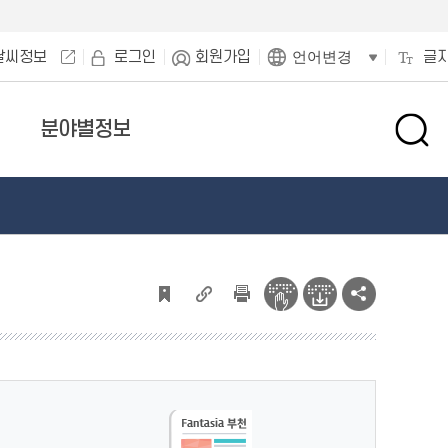
날씨정보
로그인
회원가입
글
언어변경
분야별정보
검
색
창
열
기