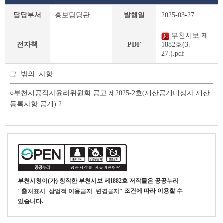
부
담당부서
홍보담당관
발행일
2025-03-27
천
시
부천시보 제
보
전자책
PDF
1882호(3.
상
27.).pdf
세
조
그 밖의 사항
회
테
○부천시공직자윤리위원회 공고 제2025-2호(재산공개대상자 재산
이
등록사항 공개) 2
블
부천시청
이(가) 창작한
부천시보 제1882호
저작물은 공공누리
조건에 따라 이용할 수
"출처표시+상업적 이용금지+변경금지"
있습니다.