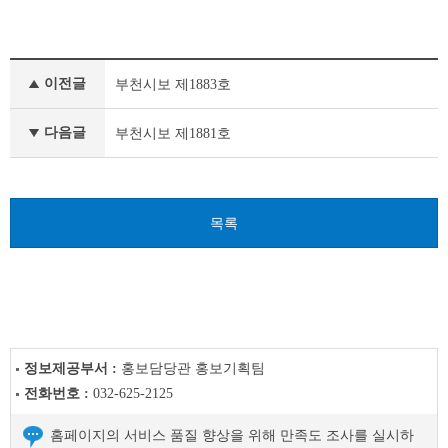
부
이전글
부천시보 제1883호
천
시
보
다음글
부천시보 제1881호
이
전
글
다
목록
음
글
정보제공부서 :
홍보담당관 홍보기획팀
전화번호 :
032-625-2125
홈페이지의 서비스 품질 향상을 위해 만족도 조사를 실시하