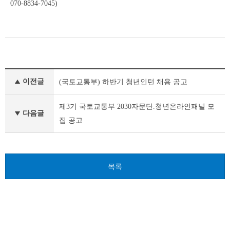
070-8834-7045)
공
이전글
(국토교통부) 하반기 청년인턴 채용 공고
지
사
항
제3기 국토교통부 2030자문단.청년온라인패널 모
다음글
이
집 공고
전
글
다
음
글
목록