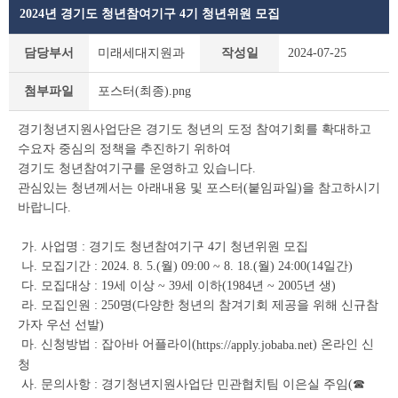
2024년 경기도 청년참여기구 4기 청년위원 모집
공
담당부서
미래세대지원과
작성일
2024-07-25
지
사
포스터(최종).png
첨부파일
항
상
경기청년지원사업단은 경기도 청년의 도정 참여기회를 확대하고
세
수요자 중심의 정책을 추진하기 위하여
조
회
경기도 청년참여기구를 운영하고 있습니다.
테
관심있는 청년께서는 아래내용 및 포스터(붙임파일)을 참고하시기
이
바랍니다.
블
가. 사업명 : 경기도 청년참여기구 4기 청년위원 모집
나. 모집기간 : 2024. 8. 5.(월) 09:00 ~ 8. 18.(월) 24:00(14일간)
다. 모집대상 : 19세 이상 ~ 39세 이하(1984년 ~ 2005년 생)
라. 모집인원 : 250명(다양한 청년의 참겨기회 제공을 위해 신규참
가자 우선 선발)
마. 신청방법 : 잡아바 어플라이(
) 온라인 신
https://apply.jobaba.net
청
사. 문의사항 : 경기청년지원사업단 민관협치팀 이은실 주임(☎