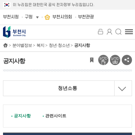
이 누리집은 대한민국 공식 전자정부 누리집입니다.
부천시청
구청
부천시의회
부천관광
전
체
>
분야별정보 >
복지 >
청년·청소년 >
공지사항
메
뉴
보
공지사항
기
청년소통
공지사항
관련사이트