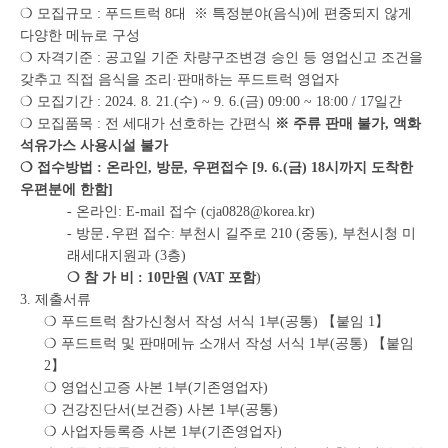
❍ 모집규모 : 푸드트럭 8대 ※ 특정분야(음식)에 편중되지 않게
다양한 메뉴로 구성
❍ 자격기준 : 공고일 기준 차량구조변경 승인 등 영업신고 조건을
갖추고 직접 음식을 조리·판매하는 푸드트럭 영업자
❍ 모집기간 : 2024. 8. 21.(수) ~ 9. 6.(금) 09:00 ~ 18:00 / 17일간
❍ 모집품목 : 전 세대가 선호하는 간편식
※ 주류 판매 불가, 액화
석유가스 사용시설 불가
❍ 접수방법 : 온라인, 방문, 우편접수 [9. 6.(금) 18시까지 도착한
우편분에 한함]
- 온라인: E-mail 접수 (cja0828@korea.kr)
- 방문․우편 접수: 부천시 길주로 210 (중동), 부천시청 미
래세대지원과 (3층)
❍ 참 가 비 : 10만원 (VAT 포함
)
3. 제출서류
❍ 푸드트럭 참가신청서 작성 서식 1부(공통) 【붙임 1】
❍ 푸드트럭 및 판매메뉴 소개서 작성 서식 1부(공통) 【붙임
2】
❍ 영업신고증 사본 1부(기존영업자)
❍ 건강진단서(보건증) 사본 1부(공통)
❍ 사업자등록증 사본 1부(기존영업자)