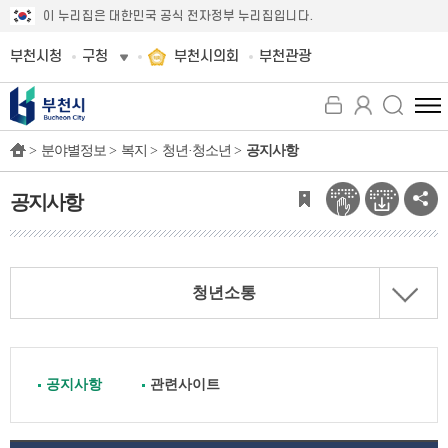
이 누리집은 대한민국 공식 전자정부 누리집입니다.
부천시청
구청
부천시의회
부천관광
전
체
>
분야별정보 >
복지 >
청년·청소년 >
공지사항
메
뉴
보
공지사항
기
청년소통
공지사항
관련사이트