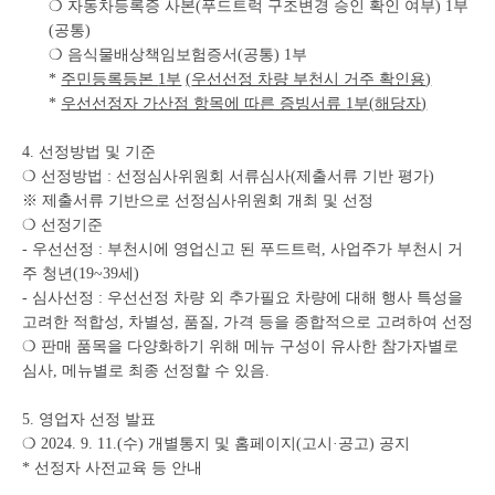
❍ 자동차등록증 사본(푸드트럭 구조변경 승인 확인 여부) 1부
(공통)
❍ 음식물배상책임보험증서(공통) 1부
*
주민등록등본
1
부
(
우선선정 차량 부천시 거주 확인용
)
*
우선선정자 가산점 항목에 따른 증빙서류
1
부
(
해당자
)
4. 선정방법 및 기준
❍ 선정방법 : 선정심사위원회 서류심사(제출서류 기반 평가)
※ 제출서류 기반으로 선정심사위원회 개최 및 선정
❍ 선정기준
- 우선선정 : 부천시에 영업신고 된 푸드트럭, 사업주가 부천시 거
주 청년(19~39세)
- 심사선정 : 우선선정 차량 외 추가필요 차량에 대해 행사 특성을
고려한 적합성, 차별성, 품질, 가격 등을 종합적으로 고려하여 선정
❍ 판매 품목을 다양화하기 위해 메뉴 구성이 유사한 참가자별로
심사, 메뉴별로 최종 선정할 수 있음.
5. 영업자 선정 발표
❍ 2024. 9. 11.(수) 개별통지 및 홈페이지(고시·공고) 공지
* 선정자 사전교육 등 안내