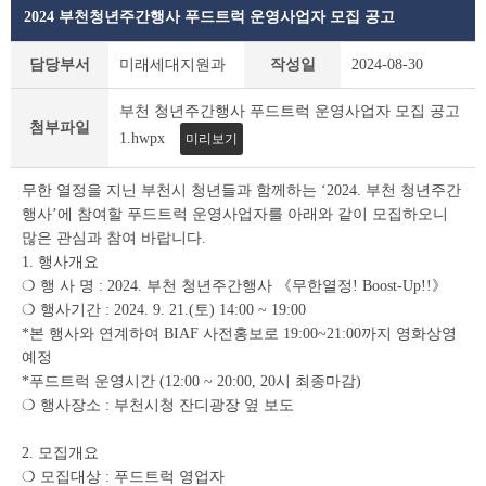
2024 부천청년주간행사 푸드트럭 운영사업자 모집 공고
공
담당부서
미래세대지원과
작성일
2024-08-30
지
사
부천 청년주간행사 푸드트럭 운영사업자 모집 공고
항
첨부파일
1.hwpx
미리보기
상
세
조
무한 열정을 지닌 부천시 청년들과 함께하는 ‘2024. 부천 청년주간
회
행사’에 참여할 푸드트럭 운영사업자를 아래와 같이 모집하오니
테
많은 관심과 참여 바랍니다.
이
1. 행사개요
블
❍ 행 사 명 : 2024. 부천 청년주간행사 《무한열정! Boost-Up!!》
❍ 행사기간 : 2024. 9. 21.(토) 14:00 ~ 19:00
*본 행사와 연계하여 BIAF 사전홍보로 19:00~21:00까지 영화상영
예정
*푸드트럭 운영시간 (12:00 ~ 20:00, 20시 최종마감)
❍ 행사장소 : 부천시청 잔디광장 옆 보도
2. 모집개요
❍ 모집대상 : 푸드트럭 영업자