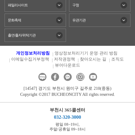
패밀리사이트
구청
문화축제
유관기관
출연/출자/위탁기관
개인정보처리방침
영상정보처리기기 운영·관리 방침
이메일수집거부정책
저작권정책
찾아오시는 길
조직도
뷰어다운로드
[14547] 경기도 부천시 원미구 길주로 210(중동)
Copyright ©2017 BUCHEONCITY All rights reserved.
부천시 365콜센터
032-320-3000
평일 08~19시,
주말/공휴일 09~18시