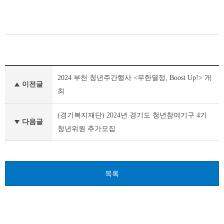
공
2024 부천 청년주간행사 <무한열정, Boost Up!> 개
지
이전글
사
최
항
이
(경기복지재단) 2024년 경기도 청년참여기구 4기
전
다음글
청년위원 추가모집
글
다
음
글
목록