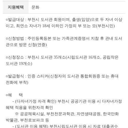
세
지원혜택
문화
조
회
테
○발급대상 : 부천시 도서관 회원이며, 출생(입양)으로 두 자녀 이상
이
이고, 최연소 자녀가 18세 이하인 가정의 부 또는 모(부천시민)
블
○신청방법 : 주민등록등본 또는 가족관계증명서 지참 후 관내 도서
관으로 방문 신청(연중)
○신청장소 : 부천시 도서관 35개소(시립도서관 16개소, 공립작은
도서관 19개소)
○발급형식 : 인증 스티커(신청자의 도서관 통합회원증 또는 휴대
전화에 부착)
○혜 택
- (다자녀가정 자격 확인) 부천시 공공기관 이용 시 다자녀가정
혜택 적용을 위한자격 확인
※ 공공체육시설, 부천천문과학관, 자연생태공원, 한국만화
박물관, 부천로보파크 등
- (도서관 이용 혜택) 부천시립도서관 이용 시 자료 대출권수