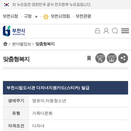
이 누리집은 대한민국 공식 전자정부 누리집입니다.
부천시청
구청
부천시의회
부천관광
전
체
>
분야별정보 >
맞춤형복지
메
뉴
보
맞춤형복지
기
부천시립도서관 다자녀지원카드(스티커) 발급
맞
생애주기
영유아,아동청소년
춤
형
유형
가족다문화
복
지
자격조건
다자녀
상