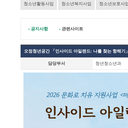
청소년활동사업
청소년복지사업
청소년보호사
공지사항
관련사이트
오정청년공간 「인사이드 아일랜드: 나를 찾는 항해기」
공
담당부서
청년청소년과
지
사
항
상
세
조
회
테
이
블