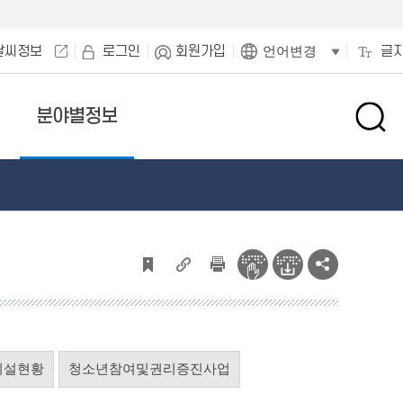
날씨정보
로그인
회원가입
글
언어변경
분야별정보
검
색
창
열
기
시설현황
청소년참여및권리증진사업