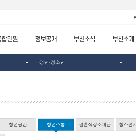
종합민원
정보공개
부천소식
부천소개
청년·청소년
청년공간
청년소통
결혼식장소대관
청소년