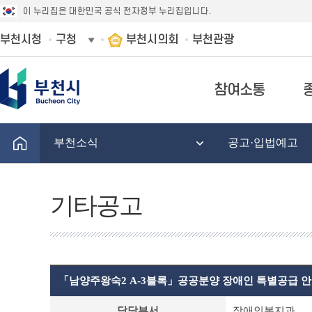
이 누리집은 대한민국 공식 전자정부 누리집입니다.
부천시청
구청
부천시의회
부천관광
참여소통
부천소식
공고·입법예고
기타공고
「남양주왕숙2 A-3블록」공공분양 장애인 특별공급 
기
담당부서
장애인복지과