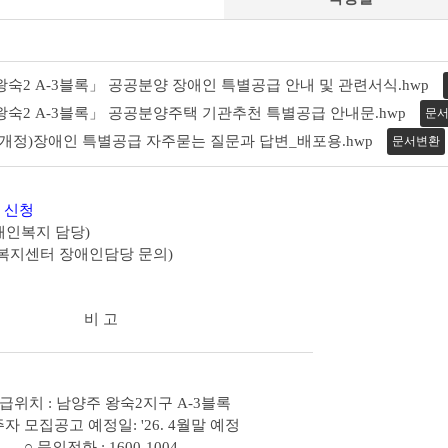
왕숙2 A-3블록」 공공분양 장애인 특별공급 안내 및 관련서식.hwp
왕숙2 A-3블록」 공공분양주택 기관추천 특별공급 안내문.hwp
문
2.18 개정)장애인 특별공급 자주묻는 질문과 답변_배포용.hwp
문서변환
방문 신청
장애인복지 담당)
정복지센터 장애인담당 문의)
비 고
공급위치 : 남양주 왕숙2지구 A-3블록
주자 모집공고 예정일: '26. 4월말 예정
○ 문의전화 : 1600-1004