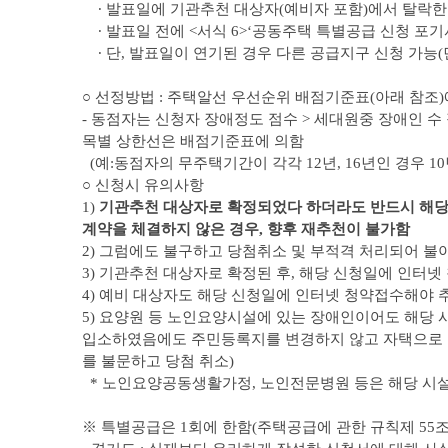
∙ 발표일에 기관추천 대상자(예비자 포함)에서 탈락한
∙ 발표일 전에 <서식 6>‘공동주택 특별공급 신청 포기
∙ 단, 발표일이 연기된 경우 다른 공급지구 신청 가능(
○ 선정방법 : 주택알선 우선순위 배점기준표(아래 참조
- 동점자는 신청자 장애정도 점수 > 세대원중 장애인 수 
목별 상한선은 배점기준표에 의함
(예:동점자의 무주택기간이 각각 12년, 16년인 경우 1
○ 신청시 유의사항
1)
기관추천 대상자로 확정되었다 하더라도 반드시 해당 
계약을 체결하지 않은 경우, 향후 재추천이 불가함
2) 그럼에도 불구하고 당첨취소 및 부적격 처리되어 불이
3) 기관추천 대상자로 확정된 후, 해당 신청일에 인터
4) 예비 대상자도 해당 신청일에 인터넷 청약접수해야 
5) 요양원 등 노인요양시설에 있는 장애인이어도 해당
입소하였음에도 주민등록지를 변경하지 않고 자택으로 
를 불문하고 당첨 취소)
* 노인요양공동생활가정, 노인전문병원 등은 해당 시
※ 특별공급은 1회에 한함(주택공급에 관한 규칙제 55조