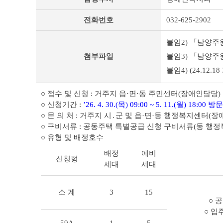
타
공
전화번호
032-625-2902
고
상
세
붙임2) 「남양주
조
첨부파일
붙임3) 「남양주
회
테
붙임4) (24.1
이
블
○ 접수 및 신청 : 거주지 읍·면·동 주민센터(장애인담당)
○ 신청기간 :
’26. 4. 30.(목) 09:00 ~ 5. 11.(월) 18:00 
○ 문 의 처 : 거주지 시․군 및 읍·면·동 행정복지센터(
○ 구비서류 : 공동주택 특별공급 신청 구비서류(동 행
○ 유형 및 배정호수
배정
예비
신청형
세대
세대
소 계
3
15
○ 
○ 입