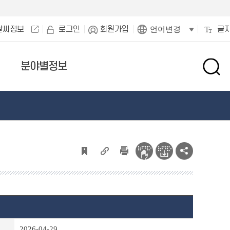
날씨정보
로그인
회원가입
글
언어변경
분야별정보
검
색
창
열
기
2026-04-29