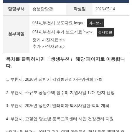
보
담당부서
홍보담당관
작성일
2026-05-14
도
자
0514_부천시 보도자료.hwpx
미리보기
료
상
0514_부천시 추가 보도자료.hwpx
문서변환
첨부파일
세
정기 사진자료.zip
조
추가 사진자료.zip
회
테
목차를 클릭하시면 「생생부천」 해당 페이지로 이동합니
이
블
다.
1. 부천시, 2026년 상반기 감염병관리자문위원회 개최
2. 부천시, 소규모 공동주택 집수리 지원사업 17개 단지 선정
3. 부천시, 2026년 상반기 말라리아 퇴치사업단 회의 개최
4. 부천시, 고혈압·당뇨병 등록교육센터 시민 건강관리 지원
<추가> 5. 부천시, K리그 경기 연계 안전문화 확산 합동 캠페인 추