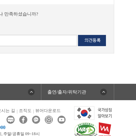
마나 만족하셨습니까?
출연/출자/위탁기관
시는 길
조직도
뷰어다운로드
000
시,
주말/공휴일 09~18시