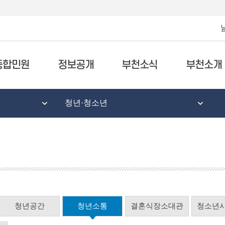
종합민원
정보공개
부천소식
부천소개
청년·청소년
청년공간
청년소통
결혼식장소대관
청소년