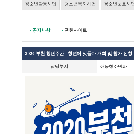
청소년활동사업
청소년복지사업
청소년보호사
공지사항
관련사이트
2020 부천 청년주간 : 청년에 맛들다 개최 및 참가 신청
공
담당부서
아동청소년과
지
사
항
상
세
조
회
테
이
블