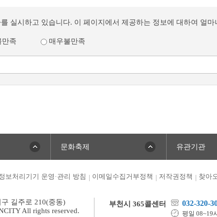
사를 실시하고 있습니다. 이 페이지에서 제공하는 정보에 대하여 얼
불만족
매우불만족
문화축제
유관기관
정보처리기기 운영·관리 방침
이메일수집거부정책
저작권정책
찾아오
미구 길주로 210(중동)
032-320-3
부천시 365콜센터
TY All rights reserved.
평일 08~19