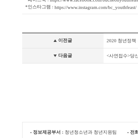
https://www.facebook.com/bucheonyouthfeas
*인스타그램 :
https://www.instagram.com/bc_youthfeast/
공
이전글
2020 청년정
지
사
항
다음글
<사연접수>당
이
전
글
다
음
글
정보제공부서 :
청년청소년과 청년지원팀
전화