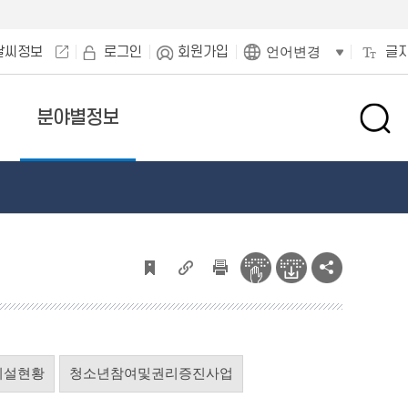
날씨정보
로그인
회원가입
글
언어변경
분야별정보
검
색
창
열
기
시설현황
청소년참여및권리증진사업