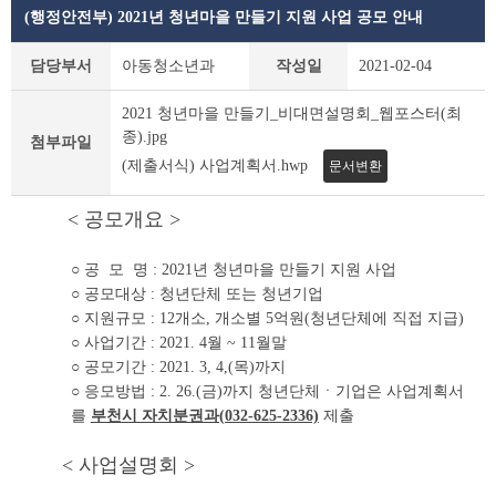
(행정안전부) 2021년 청년마을 만들기 지원 사업 공모 안내
공
담당부서
아동청소년과
작성일
2021-02-04
지
사
2021 청년마을 만들기_비대면설명회_웹포스터(최
항
종).jpg
첨부파일
상
(제출서식) 사업계획서.hwp
세
문서변환
조
회
< 공모개요 >
테
이
○ 공 모 명 : 2021년 청년마을 만들기 지원 사업
블
○ 공모대상 : 청년단체 또는 청년기업
○ 지원규모 : 12개소, 개소별 5억원(청년단체에 직접 지급)
○ 사업기간 : 2021. 4월 ~ 11월말
○ 공모기간 : 2021. 3, 4,(목)까지
○ 응모방법 : 2. 26.(금)까지 청년단체ㆍ기업은 사업계획서
를
부천시 자치분권과(032-625-2336)
제출
< 사업설명회 >