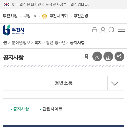
이 누리집은 대한민국 공식 전자정부 누리집입니다.
부천시청
구청
부천시의회
부천관광
전
체
>
분야별정보 >
복지 >
청년·청소년 >
공지사항
메
뉴
보
공지사항
기
청년소통
공지사항
관련사이트