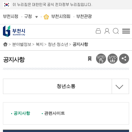
이 누리집은 대한민국 공식 전자정부 누리집입니다.
부천시청
구청
부천시의회
부천관광
전
체
>
분야별정보 >
복지 >
청년·청소년 >
공지사항
메
뉴
보
공지사항
기
청년소통
공지사항
관련사이트