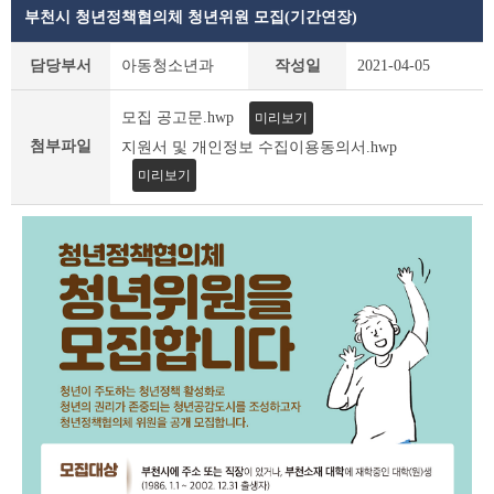
부천시 청년정책협의체 청년위원 모집(기간연장)
공
담당부서
아동청소년과
작성일
2021-04-05
지
사
모집 공고문.hwp
미리보기
항
상
첨부파일
지원서 및 개인정보 수집이용동의서.hwp
세
미리보기
조
회
테
이
블