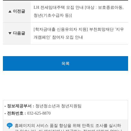
공
LH 전세임대주택 모집 안내 [대상 : 보호종료아동,
지
이전글
사
청년(기초수급자 등)]
항
이
[학자금대출 신용유의자 지원] 부천희망재단 '지우
전
다음글
개캠페인' 참여자 모집 안내
글
다
음
글
목록
정보제공부서 :
청년청소년과 청년지원팀
전화번호 :
032-625-8870
홈페이지의 서비스 품질 향상을 위해 만족도 조사를 실시하