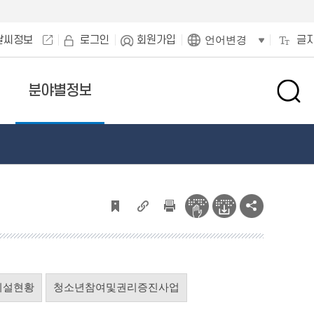
날씨정보
로그인
회원가입
글
언어변경
분야별정보
검
색
창
열
기
시설현황
청소년참여및권리증진사업