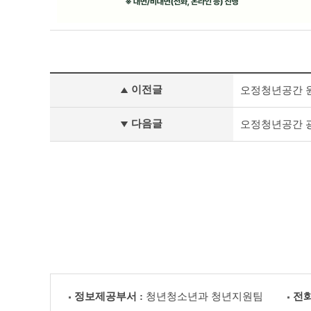
공
이전글
오정청년공간 원
지
사
항
다음글
오정청년공간 
이
전
글
다
음
글
정보제공부서 :
청년청소년과 청년지원팀
전화