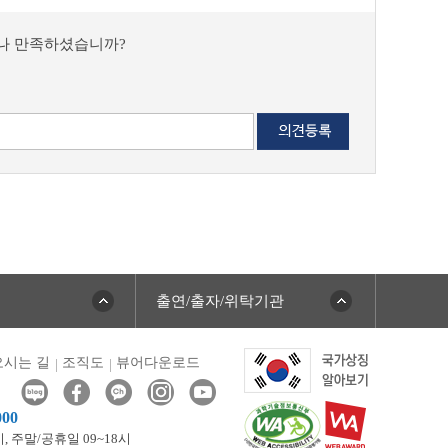
마나 만족하셨습니까?
출연/출자/위탁기관
시는 길
조직도
뷰어다운로드
000
시,
주말/공휴일 09~18시