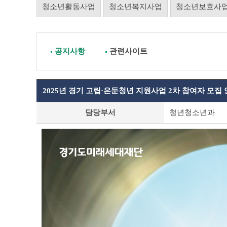
청소년활동사업
청소년복지사업
청소년보호사
공지사항
관련사이트
2025년 경기 고립·은둔청년 지원사업 2차 참여자 모집 안내(
공
담당부서
청년청소년과
지
사
항
상
세
조
회
테
이
블