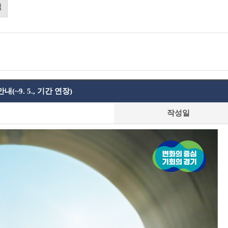
업
~9. 5., 기간 연장)
작성일