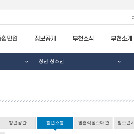
종합민원
정보공개
부천소식
부천소개
청년·청소년
청년공간
청년소통
결혼식장소대관
청소년