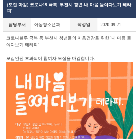
(모집 마감) 코로나19 극복 '부천시 청년-내 마음 들여다보기 테라
피'
공
담당부서
아동청소년과
작성일
2020-09-21
지
사
코로나블루 극복 등 부천시 청년들의 마음건강을 위한 '내 마음 들
항
여다보기 테라피'
상
세
모집인원 초과되어 참여자 모집을 마감합니다.
조
회
테
이
블