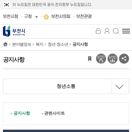
이 누리집은 대한민국 공식 전자정부 누리집입니다.
부천시청
구청
부천시의회
부천관광
전
체
>
분야별정보 >
복지 >
청년·청소년 >
공지사항
메
뉴
보
공지사항
기
청년소통
공지사항
관련사이트