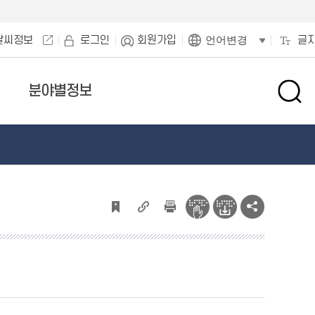
날씨정보
로그인
회원가입
글
언어변경
분야별정보
검
색
창
열
기