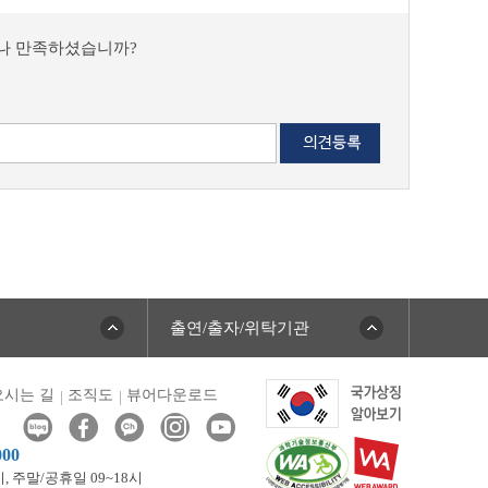
마나 만족하셨습니까?
출연/출자/위탁기관
시는 길
조직도
뷰어다운로드
000
시,
주말/공휴일 09~18시