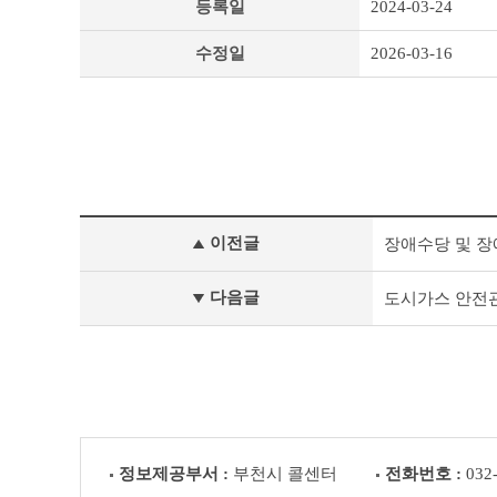
등록일
2024-03-24
수정일
2026-03-16
민
이전글
장애수당 및 
원
사
무
다음글
도시가스 안전관리
서
식
·
민
원
편
람
이
정보제공부서 :
부천시 콜센터
전화번호 :
032
전