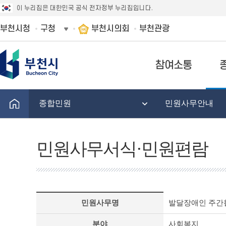
이 누리집은 대한민국 공식 전자정부 누리집입니다.
부천시청
구청
부천시의회
부천관광
참여소통
종합민원
민원사무안내
민원사무서식·민원편람
게
민원사무명
발달장애인 주간활
시
판
분야
사회복지