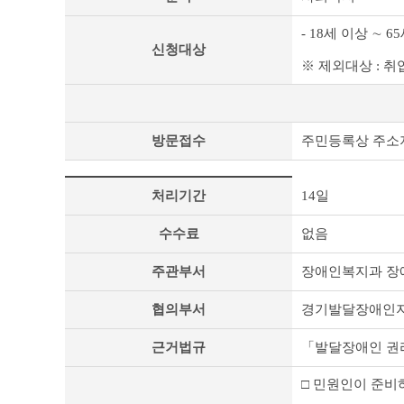
내
용
- 18세 이상 ∼
보
신청대상
기
※ 제외대상 : 취
방문접수
주민등록상 주소
게
처리기간
14일
시
판
수수료
없음
내
용
주관부서
장애인복지과 장애인
보
기
협의부서
경기발달장애인
근거법규
「발달장애인 권리
□ 민원인이 준비