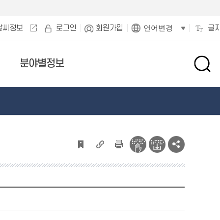
날씨정보
로그인
회원가입
글
언어변경
분야별정보
검
색
창
열
기