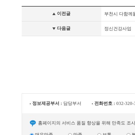
개
이전글
부천시 다함께
인
정
보
다음글
정신건강사업
처
리
업
무
위
탁
이
전
글
다
음
글
정보제공부서 :
담당부서
전화번호 :
032-320-
홈페이지의 서비스 품질 향상을 위해 만족도 조
매우만족
만족
보통