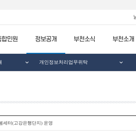
종합민원
정보공개
부천소식
부천소개
태
개인정보처리업무위탁
봄세터(고강은행단지) 운영