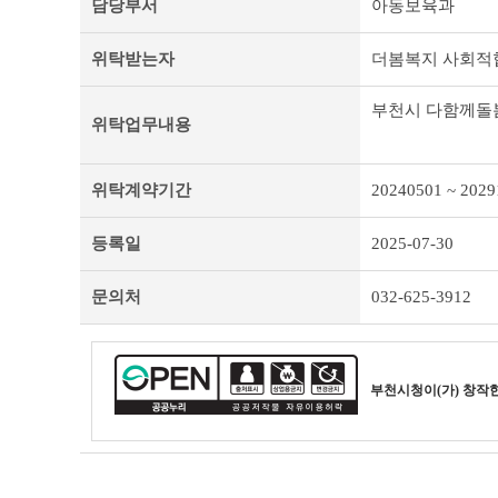
담당부서
아동보육과
처
리
위탁받는자
더봄복지 사회적
업
무
위
부천시 다함께돌봄
탁
위탁업무내용
개
인
정
위탁계약기간
20240501 ~ 2029
보
및
등록일
2025-07-30
제
목
테
문의처
032-625-3912
이
블
부천시청
이(가) 창작