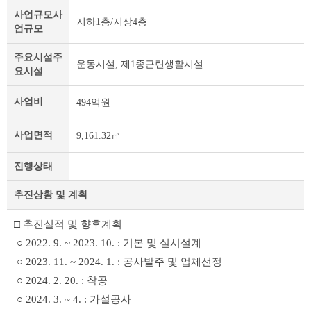
정
사업규모
사
지하1층/지상4층
보
업규모
및
제
주요시설
주
운동시설, 제1종근린생활시설
목
요시설
테
이
사업비
494억원
블
사업면적
9,161.32㎡
진행상태
추진상황 및 계획
□ 추진실적 및 향후계획
○ 2022. 9. ~ 2023. 10. : 기본 및 실시설계
○ 2023. 11. ~ 2024. 1. : 공사발주 및 업체선정
○ 2024. 2. 20. : 착공
○ 2024. 3. ~ 4. : 가설공사