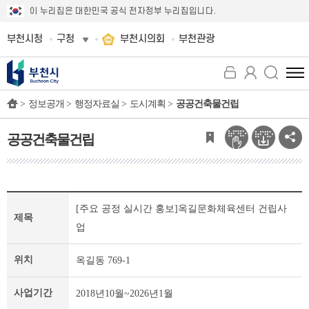
이 누리집은 대한민국 공식 전자정부 누리집입니다.
부천시청
구청
부천시의회
부천관광
전
체
>
정보공개 >
행정자료실 >
도시계획 >
공공건축물건립
메
뉴
보
공공건축물건립
기
공
[주요 공정 실시간 홍보]옥길문화체육센터 건립사
공
제목
건
업
축
물
위치
옥길동 769-1
건
립
사업기간
2018년10월~2026년1월
개
인