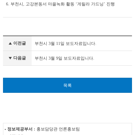
6. 부천시, 고강본동서 마을녹화 활동 ‘게릴라 가드닝’ 진행
보
이전글
부천시 3월 11일 보도자료입니다.
도
자
료
다음글
부천시 3월 9일 보도자료입니다.
이
전
글
다
목록
음
글
정보제공부서 :
홍보담당관 언론홍보팀