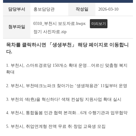
보
담당부서
홍보담당관
작성일
2026-03-10
도
자
0310_부천시 보도자료.hwpx
미리보기
료
첨부파일
상
정기 사진자료.zip
세
조
목차를 클릭하시면 「생생부천」 해당 페이지로 이동합니
회
다.
테
이
1. 부천시, 스마트경로당 150개소 확대 운영…어르신 맞춤형 복지
블
확대
2. 부천시, 부천테크노파크 찾아가는 ‘생생채용관’ 11일부터 운영
3. 부천의 색(色)을 혁신하다! 색채 컨설팅 지원사업 확대 실시
4. 부천시, 통합돌봄 민관 협력 본격화…6개 수행기관과 업무협약
5. 부천시, 취업연계형 전액 무료 취·창업 교육생 모집