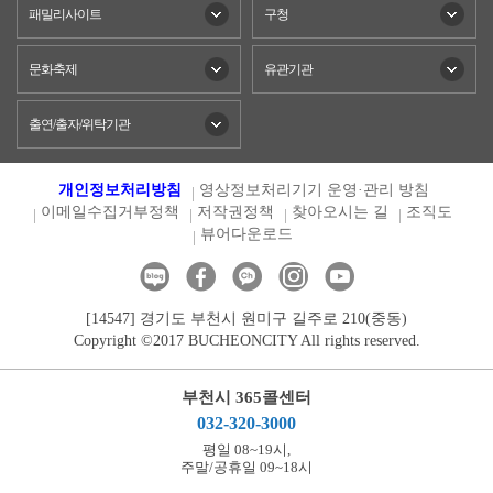
패밀리사이트
구청
문화축제
유관기관
출연/출자/위탁기관
개인정보처리방침
영상정보처리기기 운영·관리 방침
이메일수집거부정책
저작권정책
찾아오시는 길
조직도
뷰어다운로드
[14547] 경기도 부천시 원미구 길주로 210(중동)
Copyright ©2017 BUCHEONCITY All rights reserved.
부천시 365콜센터
032-320-3000
평일 08~19시,
주말/공휴일 09~18시