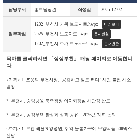
보
담당부서
홍보담당관
작성일
2025-12-02
도
자
1202_부천시 기획 보도자료.hwpx
미리보기
료
상
첨부파일
2025_부천시 보도자료.hwpx
문서변환
세
1202_부천시 추가 보도자료.hwpx
조
문서변환
회
테
목차를 클릭하시면 「생생부천」 해당 페이지로 이동합니
이
다.
블
<기획> 1. 조용익 부천시장, ‘공감하고 발로 뛰며’ 시민 불편 해소
앞장
2. 부천시, 중앙공원 북측광장 여자화장실 새단장 완료
3. 부천시, 공정무역 활성화 성과 공유…2026년 계획 논의
<추가> 4. 부천 해올요양병원, 취약 돌봄가구에 보양식품 300박스
전달