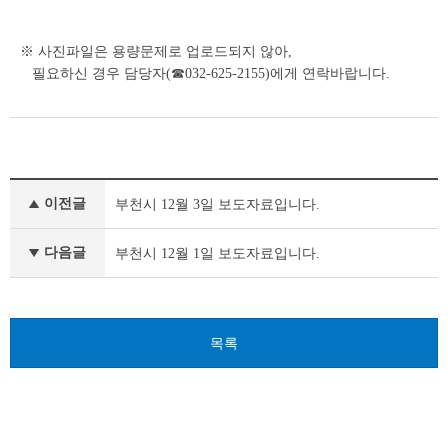
※ 사진파일은 용량문제로 업로드되지 않아,
필요하신 경우 담당자(☎032-625-2155)에게 연락바랍니다.
보
이전글
부천시 12월 3일 보도자료입니다.
도
자
료
다음글
부천시 12월 1일 보도자료입니다.
이
전
글
다
목록
음
글