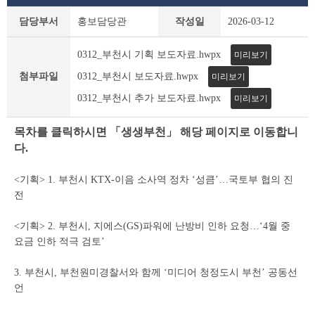
보
담당부서
홍보담당관
작성일
2026-03-12
도
자
0312_부천시 기획 보도자료.hwpx
미리보기
료
상
첨부파일
0312_부천시 보도자료.hwpx
미리보기
세
0312_부천시 추가 보도자료.hwpx
조
미리보기
회
테
목차를 클릭하시면 「생생부천」 해당 페이지로 이동합니
이
다.
블
<기획> 1. 부천시 KTX-이음 소사역 정차 ‘성큼’…국토부 협의 진
전
<기획> 2. 부천시, 지에스(GS)파워에 난방비 인하 요청…‘4월 중
요금 인하 적극 검토’
3. 부천시, 부천원미경찰서와 함께 ‘미디어 청정도시 부천’ 공동선
언