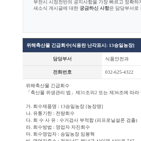
부천시 시정전반의 공지사항을 가장 빠르고 정확하
새소식 게시글에 대한
궁금하신 사항
은 담당부서로 
위해축산물 긴급회수[식용란 난각표시: 13승일농장]
새
담당부서
식품안전과
소
식
전화번호
032-625-4322
상
세
조
위해축산물 긴급회수
회
「축산물 위생관리 법」제31조의2 또는 제36조에 따라
테
이
가. 회수제품명 : 13승일농장 [농장명]
블
나. 유통기한 : 전량회수
다. 회 수 사 유 : 수거검사 부적합 (피프로닐설폰 검출)
라. 회수방법 : 영업자 자진회수
마. 회수영업자 : 승일농장 임봉혁