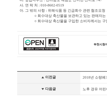
바. 영업자주소 : 전라남도 해남군 산이면 산이로 747
사. 연 락 처 : 010-8602-0519
아. 그 밖의 사항 : 위해식품 등 긴급회수 관련 협조요청
○ 회수대상 축산물을 보관하고 있는 판매자는
○ 회수대상 축산물을 구입한 소비자께서는 구
부천시청
새
이전글
2018년 소량
소
식
이
다음글
노후 경유 어린
전
글
다
음