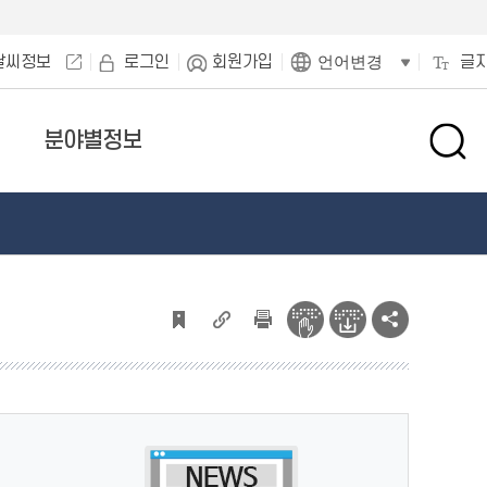
날씨정보
로그인
회원가입
글
언어변경
분야별정보
검
색
창
열
기