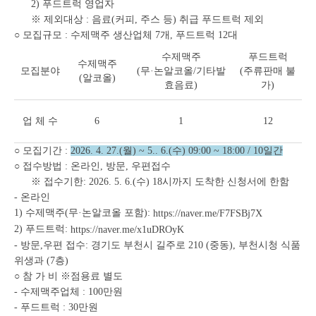
2) 푸드트럭 영업자
※ 제외대상 : 음료(커피, 주스 등) 취급 푸드트럭 제외
○ 모집규모 : 수제맥주 생산업체 7개, 푸드트럭 12대
수제맥주
푸드트럭
수제맥주
모집분야
(무·논알코올/기타발
(주류판매 불
(알코올)
효음료)
가)
업 체 수
6
1
12
○ 모집기간 :
2026. 4. 27.(월) ~ 5.. 6.(수) 09:00 ~ 18:00 / 10일간
○ 접수방법 : 온라인, 방문, 우편접수
※ 접수기한: 2026. 5. 6.(수) 18시까지 도착한 신청서에 한함
- 온라인
1) 수제맥주(무·논알코올 포함):
https://naver.me/F7FSBj7X
2) 푸드트럭:
https://naver.me/x1uDROyK
- 방문,우편 접수: 경기도 부천시 길주로 210 (중동), 부천시청 식품
위생과 (7층)
○ 참 가 비 ※점용료 별도
- 수제맥주업체 : 100만원
- 푸드트럭 : 30만원