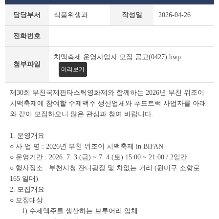
새
담당부서
식품위생과
작성일
2026-04-26
소
식
전화번호
상
세
치맥축제 운영사업자 모집 공고(0427).hwp
조
첨부파일
회
미리보기
테
이
제30회 부천국제판타스틱영화제와 함께하는 2026년 부천 위조이
블
치맥축제에 참여할 수제맥주 생산업체와 푸드트럭 사업자를 아래
와 같이 모집하오니 많은 관심과 참여 바랍니다.
1. 운영개요
○ 사 업 명 : 2026년 부천 위조이 치맥축제 in BIFAN
○ 운영기간 : 2026. 7. 3.(금) ~ 7. 4.(토) 15:00 ~ 21:00 / 2일간
○ 행사장소 : 부천시청 잔디광장 및 차없는 거리 (원미구 소향로
165 일대)
2. 모집개요
○ 모집대상
1) 수제맥주를 생산하는 브루어리 업체