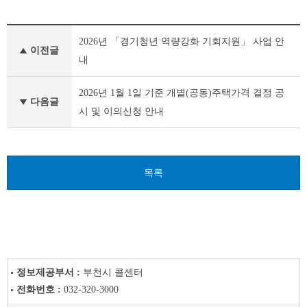
새
2026년 「경기청년 역량강화 기회지원」 사업 안
소
이전글
식
내
이
전
2026년 1월 1일 기준 개별(공동)주택가격 결정 공
글
다음글
시 및 이의신청 안내
다
음
글
목록
정보제공부서 :
부천시 콜센터
전화번호 :
032-320-3000