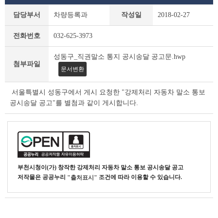
새
담당부서
차량등록과
작성일
2018-02-27
소
식
전화번호
032-625-3973
상
세
성동구_직권말소 통지 공시송달 공고문.hwp
조
첨부파일
회
문서변환
테
이
서울특별시 성동구에서 게시 요청한 "강제처리 자동차 말소 통보
블
공시송달 공고"를 별첨과 같이 게시합니다.
부천시청
이(가) 창작한
강제처리 자동차 말소 통보 공시송달 공고
저작물은 공공누리
조건에 따라 이용할 수 있습니다.
"출처표시"