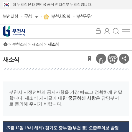
이 누리집은 대한민국 공식 전자정부 누리집입니다.
부천시청
구청
부천시의회
부천관광
전
체
>
부천소식 >
새소식 >
새소식
메
뉴
보
새소식
기
부천시 시정전반의 공지사항을 가장 빠르고 정확하게 전달
합니다.
새소식 게시글에 대한
궁금하신 사항
은 담당부서
로 문의해 주시기 바랍니다.
(5월 15일 19시 해제) 경기도 중부권(부천 등) 오존주의보 발령