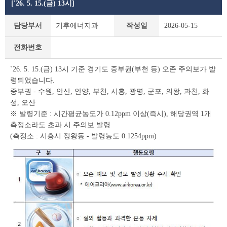
['26. 5. 15.(금) 13시]
새
담당부서
기후에너지과
작성일
2026-05-15
소
식
전화번호
상
세
`26. 5. 15.(금) 13시 기준 경기도 중부권(부천 등) 오존 주의보가 발
조
령되었습니다.
회
테
중부권 - 수원, 안산, 안양, 부천, 시흥, 광명, 군포, 의왕, 과천, 화
이
성, 오산
블
※ 발령기준 : 시간평균농도가 0.12ppm 이상(즉시), 해당권역 1개
측정소라도 초과 시 주의보 발령
(측정소 : 시흥시 정왕동 - 발령농도 0.1254ppm)