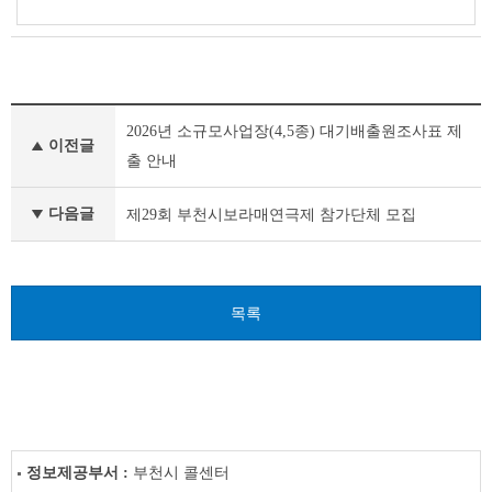
새
2026년 소규모사업장(4,5종) 대기배출원조사표 제
소
이전글
식
출 안내
이
전
다음글
제29회 부천시보라매연극제 참가단체 모집
글
다
음
글
목록
정보제공부서 :
부천시 콜센터