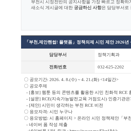
부천시 시정전반의 공지사항을 가장 빠르고 정확하
새소식 게시글에 대한
궁금하신 사항
은 담당부서로 
「부천,제안핸썹! 플랫폼」정책의제 시민 제안 2026년
새
담당부서
정책기획과
소
식
전화번호
032-625-2202
상
세
조
〇 공모기간: 2026. 4. 8.(수) ~ 4. 21.(화) <14일간>
회
〇 공모주제
테
- [홍보] 웹툰 등의 콘텐츠를 활용한 시민 친화적 RCE 
이
- [설문] RCE(지속가능발전교육 거점도시) 인증기관은
블
- [제안] 시민이 생각하는 부천 RCE 비전
〇 응모자격: 시민 누구나
〇 응모방법: 시 홈페이지 > 온라인 시민 정책제안「부
- 네이버 폼 작성 제출