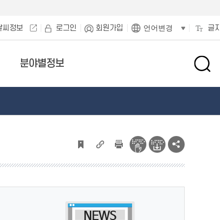
날씨정보
로그인
회원가입
글
언어변경
분야별정보
검
색
창
열
기