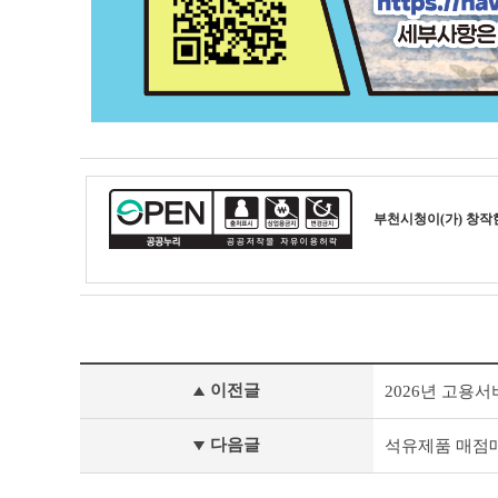
부천시청
이(가) 창
새
이전글
2026년 고용
소
식
이
다음글
석유제품 매점매
전
글