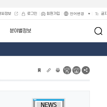
날씨정보
로그인
회원가입
글
언어변경
분야별정보
검
색
창
열
기