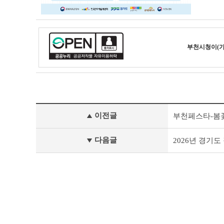
부천시청
이(
새
이전글
부천페스타-봄
소
식
이
다음글
2026년 경기
전
글
다
음
글