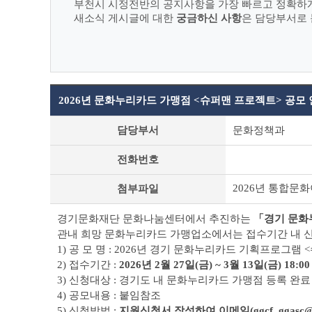
부천시 시정전반의 공지사항을 가장 빠르고 정확하
새소식 게시글에 대한
궁금하신 사항
은 담당부서로 
2026년 문화누리카드 가맹점 <슈퍼맨 프로젝트> 공모
새
담당부서
문화정책과
소
식
전화번호
상
세
2026년 통합문
첨부파일
조
회
테
경기문화재단 문화나눔센터에서 추진하는
「경기 문화
이
관내 희망 문화누리카드 가맹업소에서는 접수기간 내 
블
1) 공 모 명 : 2026년 경기 문화누리카드 기획프로그
2) 접수기간 :
2026년 2월 27일(금) ~ 3월 13일(금) 18:
3) 신청대상 : 경기도 내 문화누리카드 가맹점 등록 완
4) 공모내용 : 붙임참조
5) 신청방법 :
지원신청서 작성하여 이메일(ggcf_ggasc@