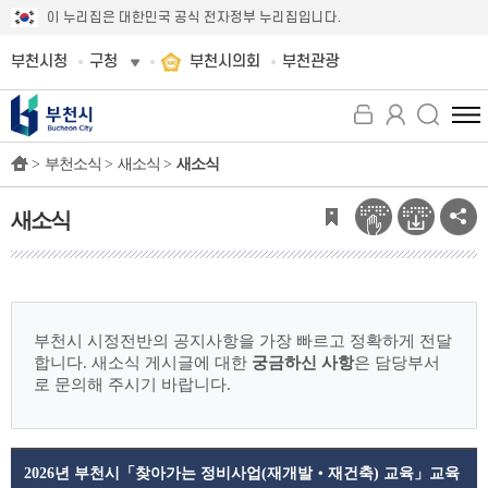
이 누리집은 대한민국 공식 전자정부 누리집입니다.
부천시청
구청
부천시의회
부천관광
전
체
>
부천소식 >
새소식 >
새소식
메
뉴
보
새소식
기
부천시 시정전반의 공지사항을 가장 빠르고 정확하게 전달
합니다.
새소식 게시글에 대한
궁금하신 사항
은 담당부서
로 문의해 주시기 바랍니다.
2026년 부천시「찾아가는 정비사업(재개발‧재건축) 교육」교육