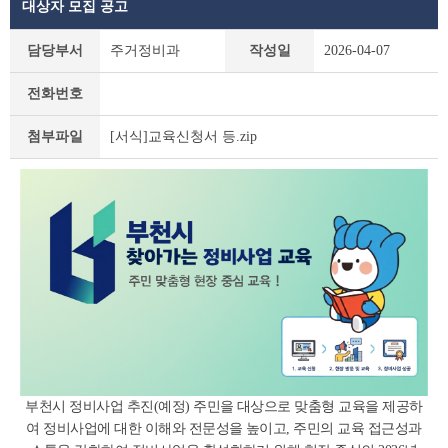
대상자 모집 공고
새
담당부서
주거정비과
작성일
2026-04-07
소
식
전화번호
상
세
[서식]교육신청서 등.zip
첨부파일
조
회
테
이
블
부천시 정비사업 추진(예정) 주민을 대상으로 맞춤형 교육을 제공하
여 정비사업에 대한 이해와 전문성을 높이고, 주민의 교육 접근성과