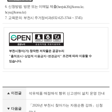
6. 신청방법: 방문 또는 이메일 제출(
,
heejuk20@korea.kr
hcyu@korea.kr)
7. 교육문의: 부천시 주거정비과(032-625-3744 ~ 3745)
부천시청
이(가) 창작한
저작물은 공공누리
조건에 따라 이용할 수
"출처표시+상업적 이용금지+변경금지"
있습니다.
새
이전글
석유제품 매점매석 행위 신고센터 설치 운영 안내
소
식
이
「2026년 부천시 찾아가는 자원순환 강좌」신청
다음글
전