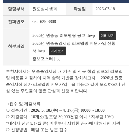
새
담당부서
원도심재생과
작성일
2026-03-18
소
식
전화번호
032-625-3808
상
세
조
2026년 원종동 리모델링 공고 .hwp
미리보기
회
2026년 원종중앙시장 리모델링 지원사업 신청
첨부파일
테
서.hwp
미리보기
이
홍보포스터.jpg
블
부천시에서는 원종중앙시장 내 기존 및 신규 창업 점포의 리모델
링 비용을 지원하여 지역 활력 기반을 강화하고자 「2026년 원종
중앙시장 상가 리모델링 지원사업」을 다음과 같이 모집하오니 관
심 있는 주민들의 많은 관심과 신청 바랍니다.
□ 접수 및 제출서류
❍ 접수기간 :
2026. 3. 18.(수) ~ 4. 17.(금) 09:00 ~ 18:00
❍ 지원금액 : 10개소(점포당 30,000천원 이내 / 자부담 10%)
*대상자 선정일(7월 중) 이후부터 시행한 공사에 대해서만 지원
❍ 신청방법 : 메일 또는 방문 접수