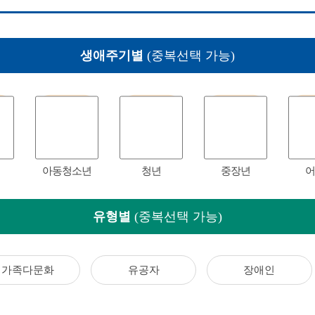
생애주기별
(중복선택 가능)
아동청소년
청년
중장년
어
유형별
(중복선택 가능)
가족다문화
유공자
장애인