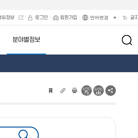
날씨정보
로그인
회원가입
글
언어변경
분야별정보
검
색
창
열
기