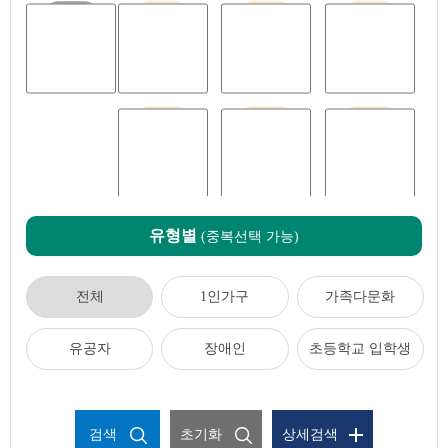
전체
임신출산
영유아
아동청소년
청년
중장년
어르신
유형별
(중복선택 가능)
전체
1인가구
가족다문화
유공자
장애인
초등학교 입학생
검색
초기화
상세검색