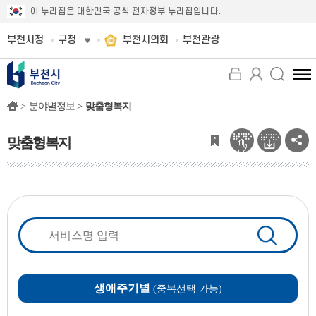
이 누리집은 대한민국 공식 전자정부 누리집입니다.
부천시청
구청
부천시의회
부천관광
전
체
>
분야별정보 >
맞춤형복지
메
뉴
보
맞춤형복지
기
생애주기별
(중복선택 가능)