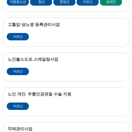
아동청소년
청년
중장년
어르신
장애인
고혈압·당뇨병 등록관리사업
어르신
노인불소도포.스케일링사업
어르신
노인 개안. 무릎인공관절 수술 지원
어르신
치매관리사업