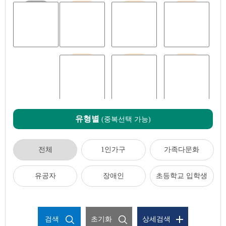
전체
임신출산
영유아
아동청소년
청년
중장년
어르신
유형별
(중복선택 가능)
전체
1인가구
가족다문화
유공자
장애인
초등학교 입학생
검색
초기화
상세검색