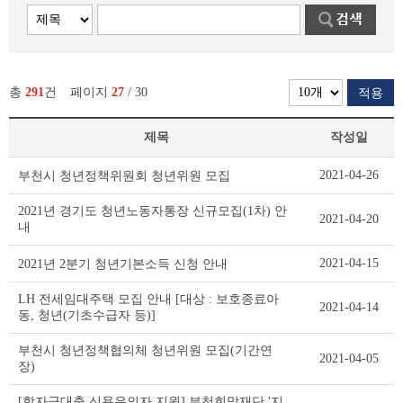
총
291
건
페이지
27
/ 30
적용
제목
작성일
공
2021-04-26
부천시 청년정책위원회 청년위원 모집
지
사
2021년 경기도 청년노동자통장 신규모집(1차) 안
2021-04-20
항
내
리
스
2021-04-15
2021년 2분기 청년기본소득 신청 안내
트
테
LH 전세임대주택 모집 안내 [대상 : 보호종료아
2021-04-14
이
동, 청년(기초수급자 등)]
블
부천시 청년정책협의체 청년위원 모집(기간연
2021-04-05
장)
[학자금대출 신용유의자 지원] 부천희망재단 '지