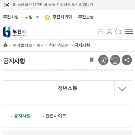
이 누리집은 대한민국 공식 전자정부 누리집입니다.
부천시청
구청
부천시의회
부천관광
전
체
>
분야별정보 >
복지 >
청년·청소년 >
공지사항
메
뉴
보
공지사항
기
청년소통
공지사항
관련사이트