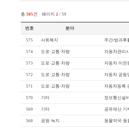
총
585
건
페이지
2
/ 59
번호
분야
민
575
사회복지
주간/방과후
원
사
574
도로·교통·차량
자동차관리사
무
서
573
도로·교통·차량
자동차 이전
식
·
572
도로·교통·차량
자동차 공동
민
원
편
571
도로·교통·차량
자동차등록 
람 리
스
570
기타
정보통신설비
트
테
569
기타
공유재산 기
이
블
568
공원·녹지
동물약국·동물