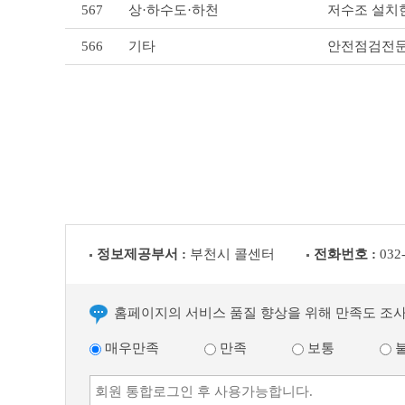
567
상·하수도·하천
저수조 설치
566
기타
안전점검전문
정보제공부서 :
부천시 콜센터
전화번호 :
032
홈페이지의 서비스 품질 향상을 위해 만족도 조
매우만족
만족
보통