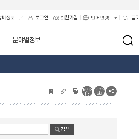
날씨정보
로그인
회원가입
글
언어변경
분야별정보
검
색
창
열
기