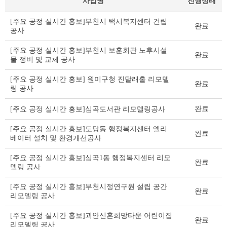
사업명
진행상태
공
[주요 공정 실시간 홍보]부천시 택시복지센터 건립
완료
공
공사
건
축
[주요 공정 실시간 홍보]부천시 보훈회관 노후시설
완료
물
물 정비 및 교체 공사
건
립
[주요 공정 실시간 홍보] 원미구청 진달래홀 리모델
완료
리
링 공사
스
트
완료
[주요 공정 실시간 홍보]심곡도서관 리모델링공사
테
이
[주요 공정 실시간 홍보]도당동 행정복지센터 엘리
완료
베이터 설치 및 환경개선공사
블
[주요 공정 실시간 홍보]심곡1동 행정복지센터 리모
완료
델링 공사
[주요 공정 실시간 홍보]부천시정연구원 설립 공간
완료
리모델링 공사
[주요 공정 실시간 홍보]괴안신혼희망타운 어린이집
완료
리모델링 공사