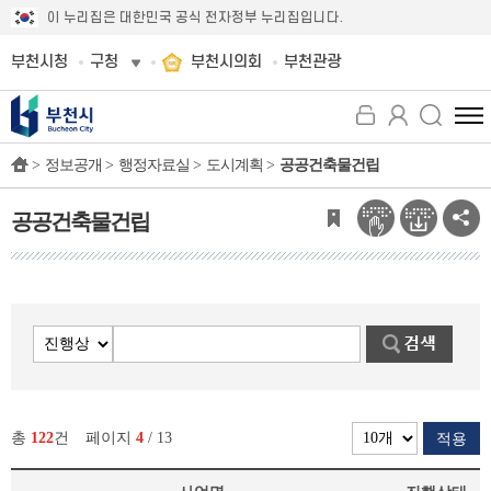
이 누리집은 대한민국 공식 전자정부 누리집입니다.
부천시청
구청
부천시의회
부천관광
전
체
>
정보공개 >
행정자료실 >
도시계획 >
공공건축물건립
메
뉴
보
공공건축물건립
기
총
122
건
페이지
4
/ 13
적용